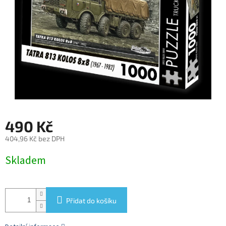
490 Kč
404,96 Kč bez DPH
Měrná
Skladem
cena:
Přidat do košíku