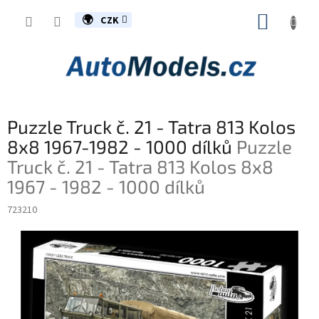
Přejít
NÁKUP
na
CZK
obsah
KOŠÍK
Puzzle Truck č. 21 - Tatra 813 Kolos
8x8 1967-1982 - 1000 dílků
Puzzle
Truck č. 21 - Tatra 813 Kolos 8x8
1967 - 1982 - 1000 dílků
723210