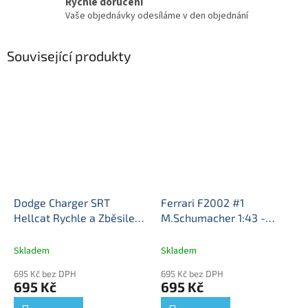
Rychlé doručení
Vaše objednávky odesíláme v den objednání
Související produkty
Dodge Charger SRT
Ferrari F2002 #1
Hellcat Rychle a Zběsile
M.Schumacher 1:43 -
1:43 - DeAgostini časopis s
Racing Cars časopis s
modelem
Dodge Charger
modelem #4
Ferrari
Skladem
Skladem
SRT Hellcat Fast &
F2002 - kovový model
695 Kč bez DPH
695 Kč bez DPH
Furious - kovový model
695 Kč
695 Kč
auta