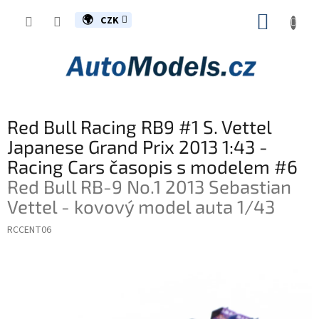
Přejít
NÁKUP
na
CZK
obsah
KOŠÍK
Red Bull Racing RB9 #1 S. Vettel
Japanese Grand Prix 2013 1:43 -
Racing Cars časopis s modelem #6
Red Bull RB-9 No.1 2013 Sebastian
Vettel - kovový model auta 1/43
RCCENT06