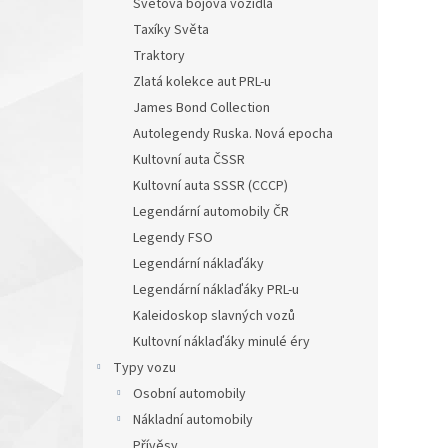
Světová bojová vozidla
Taxíky Světa
Traktory
Zlatá kolekce aut PRL-u
James Bond Collection
Autolegendy Ruska. Nová epocha
Kultovní auta ČSSR
Kultovní auta SSSR (CCCP)
Legendární automobily ČR
Legendy FSO
Legendární náklaďáky
Legendární náklaďáky PRL-u
Kaleidoskop slavných vozů
Kultovní náklaďáky minulé éry
Typy vozu
Osobní automobily
Nákladní automobily
Přívěsy