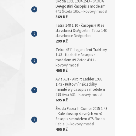
Škoda 105L 1984 1:43 - ŠKODA
DeAgostini časopis s modelem
#41
Škoda 105L - kovový model
369 Kč
Tatra 148 1:10 - časopis #70 se
stavebnicí DeAgostini
Tatra 148 -
stavebnice DeAgostini
299 Kč
Zetor 4911 Legendární Traktory
1:43 - Hachette časopis s
modelem #9
Zetor 4911 -
kovový model
495 Kč
Avia A31 - Airpirt Ladder 1983
1:43 - Kultovní náklaďáky
minulé éry časopis s modelem
#79
Avia A31 - kovový model
695 Kč
Škoda Fabia III Combi 2015 1:43
- Kaleidoskop slavných vozů
časopis s modelem #75
Škoda
Fabia 3 - kovový model
495 Kč