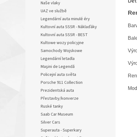
Det
Naše vlaky
UAZ ve službě
Ren
Legendární auta minulé éry
Bar
Kultovní auta SSSR - Náklaďáky
Kultovní auta SSSR - BEST
Bale
Kultowe wozy policyjne
Samochody Wojskowe
Výr
Legendární letadla
Výr
Maşini de Legendă
Policejní auta světa
Ren
Porsche 911 Collection
Mode
Prezidentská auta
Přestavby/konverze
Ruské tanky
Saab Car Museum
Silver Cars
Superauta - Superkary