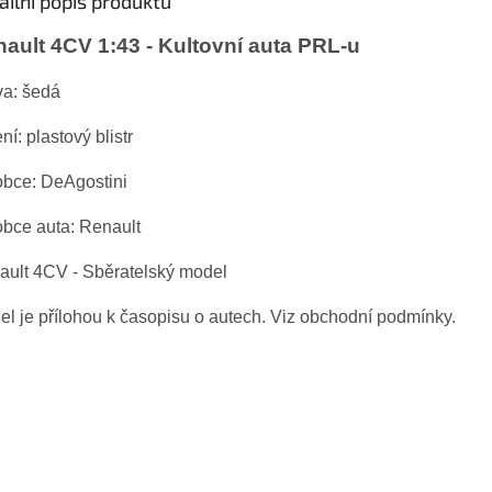
ailní popis produktu
ault 4CV 1:43 - Kultovní auta PRL-u
va: šedá
ní: plastový blistr
obce: DeAgostini
obce auta: Renault
ault 4CV - Sběratelský model
l je přílohou k časopisu o autech. Viz obchodní podmínky.