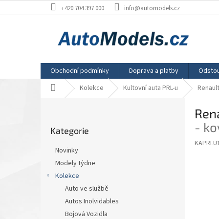
Přejít
+420 704 397 000
info@automodels.cz
na
obsah
Obchodní podmínky
Doprava a platby
Odstou
Domů
Kolekce
Kultovní auta PRL-u
Renault
P
Rena
o
Přeskočit
s
- k
Kategorie
kategorie
t
KAPRLU
r
Novinky
a
Modely týdne
n
Kolekce
n
í
Auto ve službě
p
Autos Inolvidables
a
Bojová Vozidla