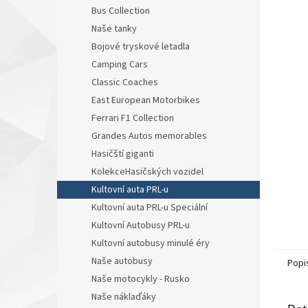
n
Bus Collection
e
Naše tanky
l
Bojové tryskové letadla
Camping Cars
Classic Coaches
East European Motorbikes
Ferrari F1 Collection
Grandes Autos memorables
Hasičští giganti
KolekceHasičských vozidel
Kultovní auta PRL-u
Kultovní auta PRL-u Speciální
Kultovní Autobusy PRL-u
Kultovní autobusy minulé éry
Naše autobusy
Popi
Naše motocykly - Rusko
Naše náklaďáky