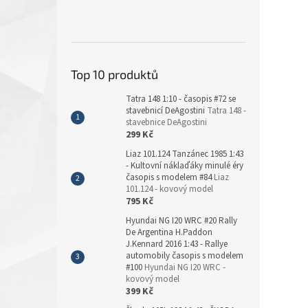
Top 10 produktů
Tatra 148 1:10 - časopis #72 se
stavebnicí DeAgostini
Tatra 148 -
stavebnice DeAgostini
299 Kč
Liaz 101.124 Tanzánec 1985 1:43
- Kultovní náklaďáky minulé éry
časopis s modelem #84
Liaz
101.124 - kovový model
795 Kč
Hyundai NG I20 WRC #20 Rally
De Argentina H.Paddon
J.Kennard 2016 1:43 - Rallye
automobily časopis s modelem
#100
Hyundai NG I20 WRC -
kovový model
399 Kč