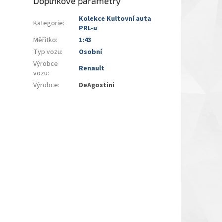
Doplňkové parametry
Kolekce Kultovní auta
Kategorie
:
PRL-u
Měřítko
:
1:43
Typ vozu
:
Osobní
Výrobce
Renault
vozu
:
Výrobce
:
DeAgostini