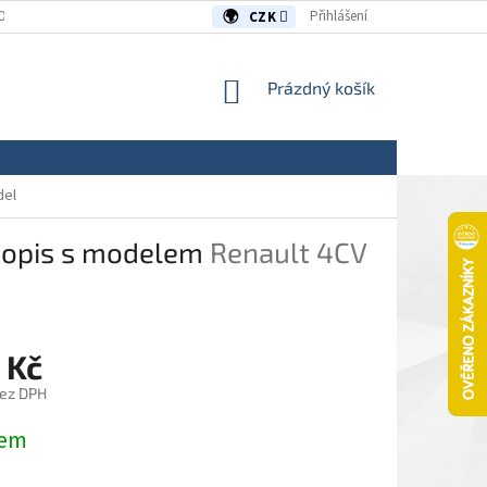
OUVY/REKLAMACE
KONTAKTY
Přihlášení
CZK
NÁKUPNÍ
Prázdný košík
KOŠÍK
del
asopis s modelem
Renault 4CV
 Kč
bez DPH
dem