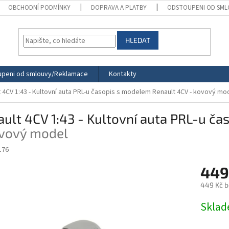
OBCHODNÍ PODMÍNKY
DOPRAVA A PLATBY
ODSTOUPENI OD SML
HLEDAT
peni od smlouvy/Reklamace
Kontakty
 4CV 1:43 - Kultovní auta PRL-u časopis s modelem
Renault 4CV - kovový mo
ult 4CV 1:43 - Kultovní auta PRL-u č
ovový model
176
449
449 Kč 
Měrná
Skla
cena: