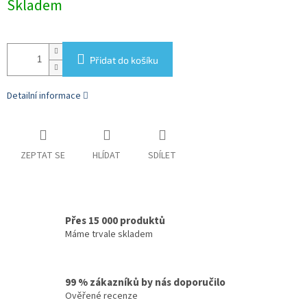
Skladem
cena:
Přidat do košíku
Detailní informace
ZEPTAT SE
HLÍDAT
SDÍLET
Přes 15 000 produktů
Máme trvale skladem
99 % zákazníků by nás doporučilo
Ověřené recenze