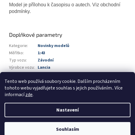
Model je přílohou k časopisu o autech. Viz obchodní
podmínky.
Doplňkové parametry
Kategorie
:
Novinky modelů
Měřítko
:
1:43
Typ vozu
:
Závodní
Výrobce vozu
:
Lancia
Výrobce
:
DeAgostini
Tento web používá soubory cookie. Dalším procházením
Barva
:
modrá
tohoto webu vyjadřujete souhlas s jejich používáním.. Více
informací
zde
.
Z
á
Nastavení
Vytvořil Shoptet
p
a
t
Souhlasím
Copyright 2026
Automodels.cz
. Všechna práva vyhrazena.
í