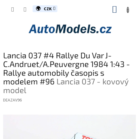
Přejít
NÁKUP
na
CZK
obsah
KOŠÍK
Lancia 037 #4 Rallye Du Var J-
C.Andruet/A.Peuvergne 1984 1:43 -
Rallye automobily časopis s
modelem #96
Lancia 037 - kovový
model
DEAZAV96