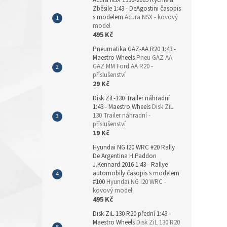
Acura NSX 1990-2005 Rychle a
Zběsile 1:43 - DeAgostini časopis
s modelem
Acura NSX - kovový
model
495 Kč
Pneumatika GAZ-AA R20 1:43 -
Maestro Wheels
Pneu GAZ AA
GAZ MM Ford AA R20 -
příslušenství
29 Kč
Disk ZiL-130 Trailer náhradní
1:43 - Maestro Wheels
Disk ZiL
130 Trailer náhradní -
příslušenství
19 Kč
Hyundai NG I20 WRC #20 Rally
De Argentina H.Paddon
J.Kennard 2016 1:43 - Rallye
automobily časopis s modelem
#100
Hyundai NG I20 WRC -
kovový model
495 Kč
Disk ZiL-130 R20 přední 1:43 -
Maestro Wheels
Disk ZiL 130 R20