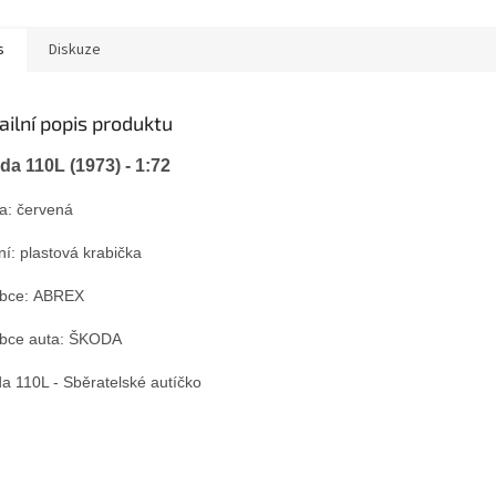
s
Diskuze
ailní popis produktu
da 110L (1973) - 1:72
a: červená
ní: plastová krabička
obce: ABREX
bce auta: ŠKODA
a 110L - Sběratelské autíčko