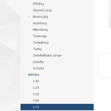
n
Přívěsy
e
Obytné vozy
l
Motocykly
Autobusy
Mikrobusy
Tramvaje
Trolejbusy
Tanky
Zemědělské stroje
Letadla
Ostatní
Měřítka
1:43
1:24
1:18
1:64
1:72