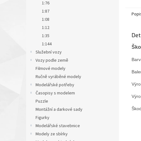
1:76
1:87
Popi
1:08
1:12
Det
1:35
1:144
Ško
Služební vozy
Barv
Vozy podle země
Filmové modely
Bale
Ručně vyráběné modely
Výr
Modelářské potřeby
Časopisy s modelem
Výro
Puzzle
Škod
Montážní a darkové sady
Figurky
Modelářské stavebnice
Modely ze sbírky