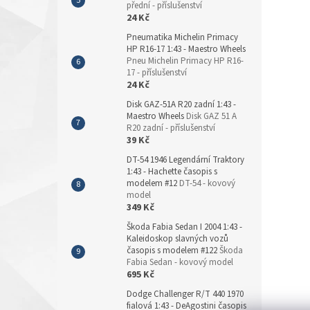
přední - příslušenství
24 Kč
Pneumatika Michelin Primacy
HP R16-17 1:43 - Maestro Wheels
Pneu Michelin Primacy HP R16-
17 - příslušenství
24 Kč
Disk GAZ-51A R20 zadní 1:43 -
Maestro Wheels
Disk GAZ 51 A
R20 zadní - příslušenství
39 Kč
DT-54 1946 Legendární Traktory
1:43 - Hachette časopis s
modelem #12
DT-54 - kovový
model
349 Kč
Škoda Fabia Sedan I 2004 1:43 -
Kaleidoskop slavných vozů
časopis s modelem #122
Škoda
Fabia Sedan - kovový model
695 Kč
Dodge Challenger R/T 440 1970
fialová 1:43 - DeAgostini časopis