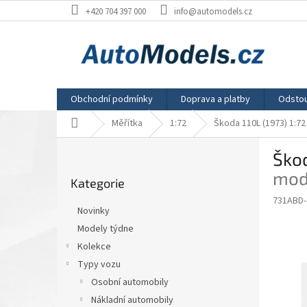
Přejít
+420 704 397 000
info@automodels.cz
na
obsah
Obchodní podmínky
Doprava a platby
Odstou
Domů
Měřítka
1:72
Škoda 110L (1973) 1:72
P
Škod
o
Přeskočit
s
mod
Kategorie
kategorie
t
731ABD
r
Novinky
a
Modely týdne
n
Kolekce
n
í
Typy vozu
p
Osobní automobily
a
Nákladní automobily