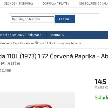
OBCHODNÍ PODMÍNKY
DOPRAVA A PLATBY
ODSTOUPENI OD SML
HLEDAT
peni od smlouvy/Reklamace
Kontakty
 Červená Paprika - Abrex
Škoda 110L - kovový model auta
a 110L (1973) 1:72 Červená Paprika - A
el auta
-701MBR
145
119,83 K
Měrná
Skla
cena: