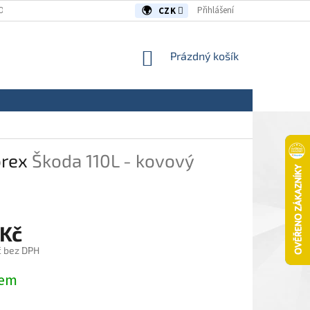
OUVY/REKLAMACE
KONTAKTY
Přihlášení
CZK
NÁKUPNÍ
Prázdný košík
KOŠÍK
brex
Škoda 110L - kovový
 Kč
č bez DPH
dem