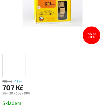
795 Kč
–11 %
795 Kč
–11 %
707 Kč
584,30 Kč bez DPH
Měrná
Skladem
cena: