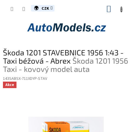
Přejít
NÁKUP
na
CZK
obsah
KOŠÍK
Škoda 1201 STAVEBNICE 1956 1:43 -
Taxi béžová - Abrex
Škoda 1201 1956
Taxi - kovový model auta
143SABSX-711XDYP-STAV
Akce