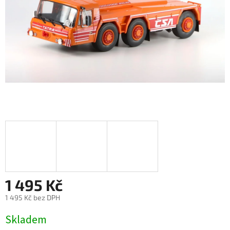
1 495 Kč
1 495 Kč bez DPH
Měrná
Skladem
cena: