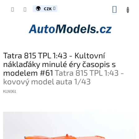
Přejít
NÁKUP
na
CZK
obsah
KOŠÍK
Tatra 815 TPL 1:43 - Kultovní
náklaďáky minulé éry časopis s
modelem #61
Tatra 815 TPL 1:43 -
kovový model auta 1/43
KLN061