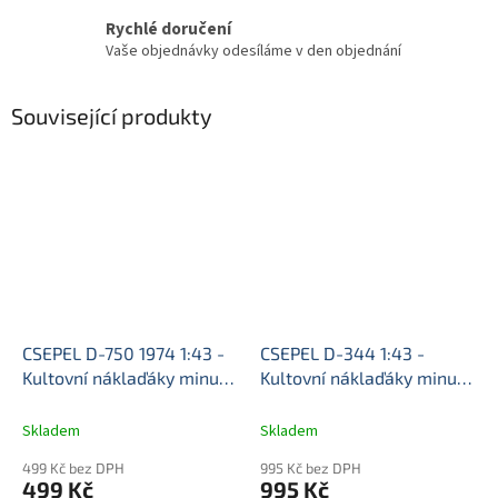
Rychlé doručení
Vaše objednávky odesíláme v den objednání
Související produkty
CSEPEL D-750 1974 1:43 -
CSEPEL D-344 1:43 -
Kultovní náklaďáky minulé
Kultovní náklaďáky minulé
éry časopis s modelem
éry časopis s modelem
#36
CSEPEL D750 - kovový
#39
CSEPEL D344 -
Skladem
Skladem
model auta 1/43
kovový model auta 1/43
499 Kč bez DPH
995 Kč bez DPH
499 Kč
995 Kč