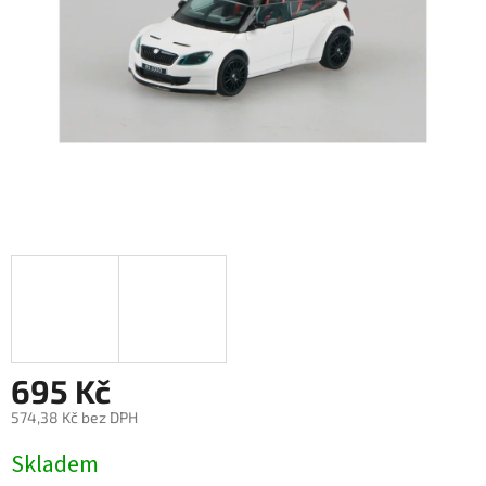
695 Kč
574,38 Kč bez DPH
Měrná
Skladem
cena: