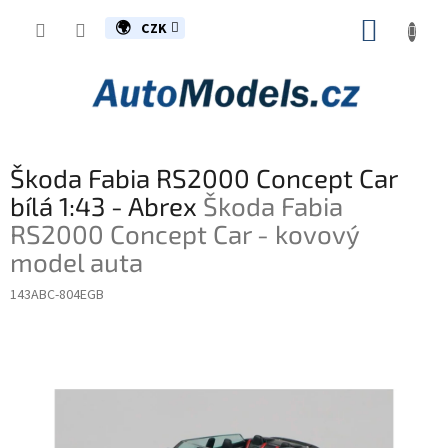
Přejít
NÁKUP
na
CZK
obsah
KOŠÍK
Škoda Fabia RS2000 Concept Car
bílá 1:43 - Abrex
Škoda Fabia
RS2000 Concept Car - kovový
model auta
143ABC-804EGB