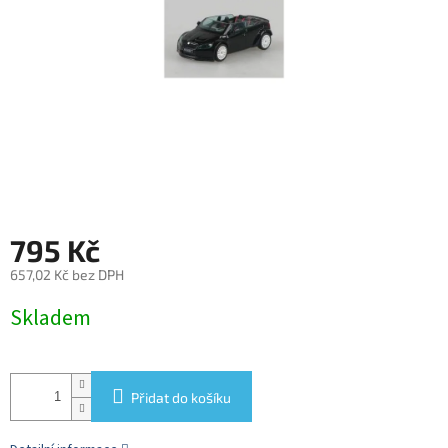
795 Kč
657,02 Kč bez DPH
Měrná
Skladem
cena:
Přidat do košíku