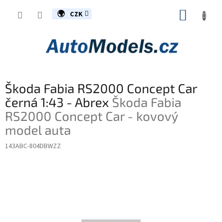
Přejít
NÁKUP
na
CZK
obsah
KOŠÍK
Škoda Fabia RS2000 Concept Car
černá 1:43 - Abrex
Škoda Fabia
RS2000 Concept Car - kovový
model auta
143ABC-804DBWZZ