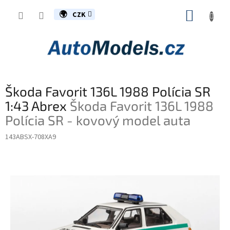
Přejít
NÁKUP
na
CZK
obsah
KOŠÍK
Škoda Favorit 136L 1988 Polícia SR
1:43 Abrex
Škoda Favorit 136L 1988
Polícia SR - kovový model auta
143ABSX-708XA9