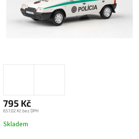
795 Kč
657,02 Kč bez DPH
Měrná
Skladem
cena: