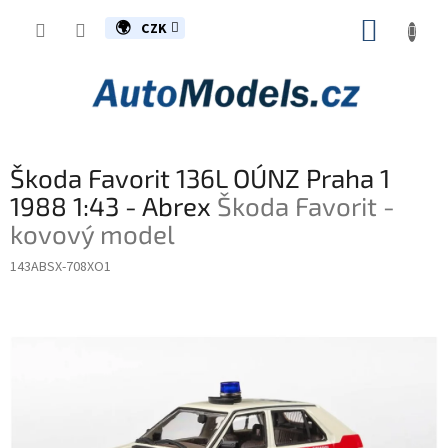
Přejít
NÁKUP
na
CZK
obsah
KOŠÍK
Škoda Favorit 136L OÚNZ Praha 1
1988 1:43 - Abrex
Škoda Favorit -
kovový model
143ABSX-708XO1