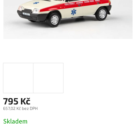
795 Kč
657,02 Kč bez DPH
Měrná
Skladem
cena: