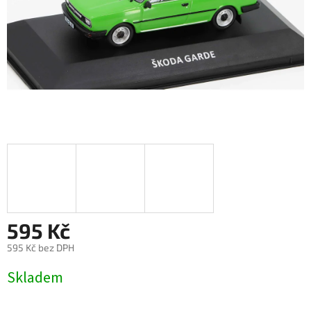
595 Kč
595 Kč bez DPH
Měrná
Skladem
cena: