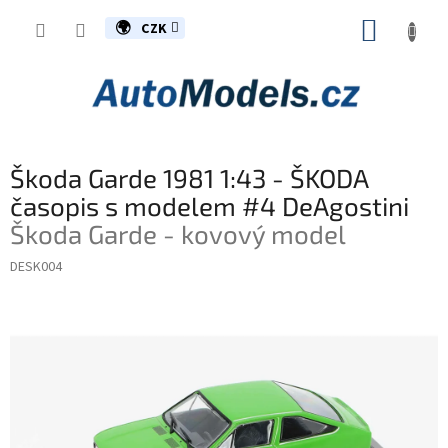
Přejít
NÁKUP
na
CZK
obsah
KOŠÍK
Škoda Garde 1981 1:43 - ŠKODA
časopis s modelem #4 DeAgostini
Škoda Garde - kovový model
DESK004