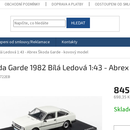
OBCHODNÍ PODMÍNKY
DOPRAVA A PLATBY
ODSTOUPENI OD SML
HLEDAT
peni od smlouvy/Reklamace
Kontakty
lá Ledová 1:43 - Abrex
Škoda Garde - kovový model
a Garde 1982 Bílá Ledová 1:43 - Abre
722EB
845
698,35 K
Měrná
Skla
cena: