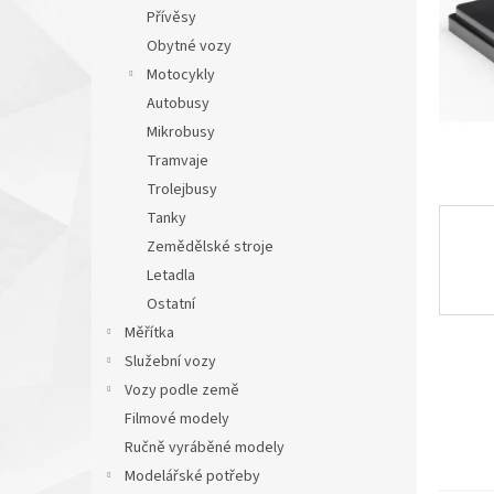
n
Přívěsy
e
Obytné vozy
l
Motocykly
Autobusy
Mikrobusy
Tramvaje
Trolejbusy
Tanky
Zemědělské stroje
Letadla
Ostatní
Měřítka
Služební vozy
Vozy podle země
Filmové modely
Ručně vyráběné modely
Modelářské potřeby