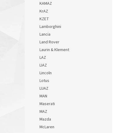
KAMAZ
KrAZ
KZET
Lamborghini
Lancia
Land Rover
Laurin & Klement
LAZ
LIAZ
Lincoln
Lotus
LUAZ
MAN
Maserati
MAZ
Mazda
McLaren