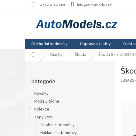
Přejít
+420 704 397 000
info@automodels.cz
na
obsah
Obchodní podmínky
Doprava a platby
Odstou
Domů
Značky
Škoda
Škoda Garde 1982 Bí
P
Škod
o
Přeskočit
s
143ABS-
Kategorie
kategorie
t
r
Novinky
a
Modely týdne
n
Kolekce
n
í
Typy vozu
p
Osobní automobily
a
Nákladní automobily