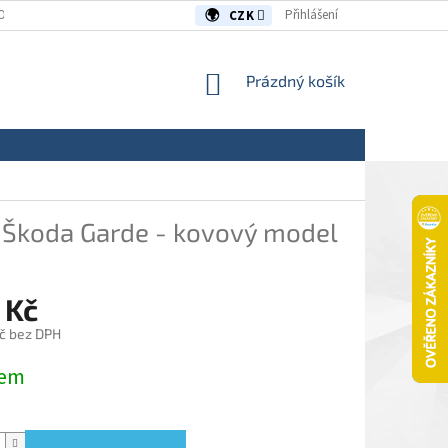
OUVY/REKLAMACE
KONTAKTY
Přihlášení
CZK
NÁKUPNÍ
Prázdný košík
KOŠÍK
x
Škoda Garde - kovový model
 Kč
č bez DPH
dem