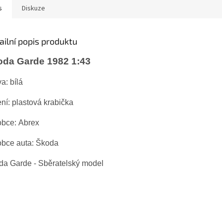
s
Diskuze
ailní popis produktu
oda Garde 1982 1:43
a: bílá
ní: plastová krabička
obce: Abrex
obce auta: Škoda
da Garde - Sběratelský model