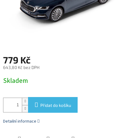
779 Kč
643,80 Kč bez DPH
Měrná
Skladem
cena:
Přidat do košíku
Detailní informace