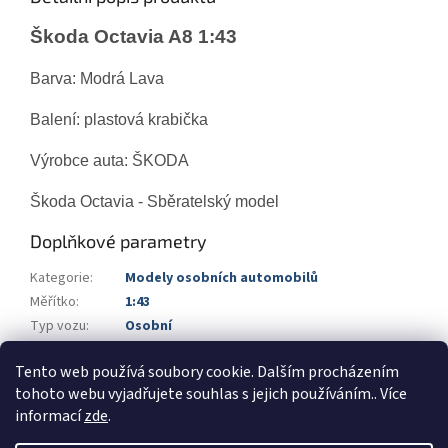
Škoda Octavia A8 1:43
Barva: Modrá Lava
Balení: plastová krabička
Výrobce auta: ŠKODA
Škoda Octavia - Sběratelský model
Doplňkové parametry
Kategorie
:
Modely osobních automobilů
Měřítko
:
1:43
Typ vozu
:
Osobní
Výrobce vozu
:
Škoda
Tento web používá soubory cookie. Dalším procházením
Barva
:
modrá
tohoto webu vyjadřujete souhlas s jejich používáním.. Více
informací
zde
.
Z