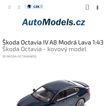
Přejít
NÁKUP
na
CZK
obsah
KOŠÍK
Škoda Octavia IV A8 Modrá Lava 1:43
Škoda Octavia - kovový model
93-SKODA-OCTAVIAW5Q