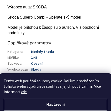
Výrobce auta: ŠKODA
Škoda Superb Combi - Sběratelský model
Model je přílohou k časopisu o autech. Viz obchodní
podmínky.
Doplňkové parametry
Kategorie
:
Modely Škoda
Měřítko
:
1:43
Typ vozu
:
Osobní
Výrobce vozu
:
Škoda
Výrobce
:
DeAgostini
Tento web používá soubory cookie. Dalším procházením
Barva
:
světlá zelená metalíza
tohoto webu vyjadřujete souhlas s jejich používáním.. Více
informací
zde
.
Z
á
Nastavení
Vytvořil Shoptet
p