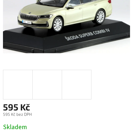
595 Kč
595 Kč bez DPH
Měrná
Skladem
cena: