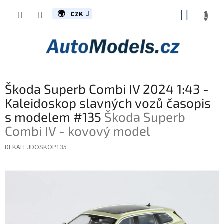
Přejít
NÁKUP
na
CZK
obsah
KOŠÍK
Škoda Superb Combi IV 2024 1:43 -
Kaleidoskop slavných vozů časopis
s modelem #135
Škoda Superb
Combi IV - kovový model
DEKALEJDOSKOP135