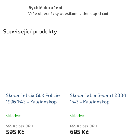
Rychlé doručení
Vaše objednávky odesíláme v den objednání
Související produkty
Škoda Felicia GLX Policie
Škoda Fabia Sedan I 2004
1996 1:43 - Kaleidoskop
1:43 - Kaleidoskop
slavných vozů časopis s
slavných vozů časopis s
modelem #124
Škoda
modelem #122
Škoda
Skladem
Skladem
Felicia - kovový model
Fabia Sedan - kovový
595 Kč bez DPH
695 Kč bez DPH
model
595 Kč
695 Kč