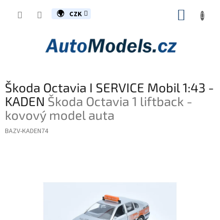
Přejít
NÁKUP
na
CZK
obsah
KOŠÍK
Škoda Octavia I SERVICE Mobil 1:43 -
KADEN
Škoda Octavia 1 liftback -
kovový model auta
BAZV-KADEN74