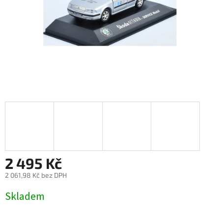
2 495 Kč
2 061,98 Kč bez DPH
Měrná
Skladem
cena: