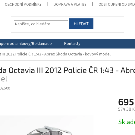
OBCHODNÍ PODMÍNKY
DOPRAVA A PLATBY
ODSTOUPENI OD SML
HLEDAT
peni od smlouvy/Reklamace
Kontakty
III 2012 Policie ČR 1:43 - Abrex
Škoda Octavia - kovový model
a Octavia III 2012 Policie ČR 1:43 - Ab
el
026XX
695
574,38 K
Měrná
Skla
cena: