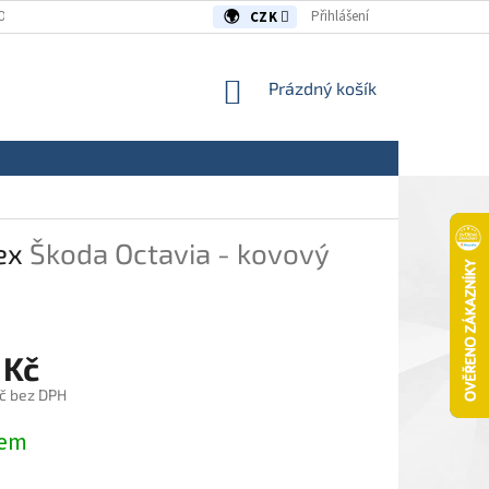
OUVY/REKLAMACE
KONTAKTY
Přihlášení
CZK
NÁKUPNÍ
Prázdný košík
KOŠÍK
rex
Škoda Octavia - kovový
 Kč
č bez DPH
dem