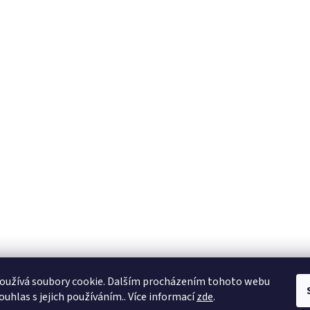
oužívá soubory cookie. Dalším procházením tohoto webu
ouhlas s jejich používáním.. Více informací
zde
.