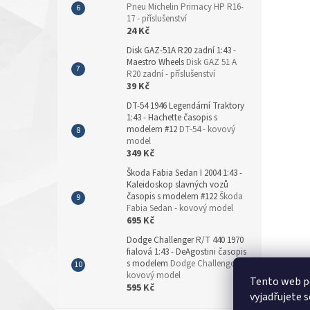
Pneu Michelin Primacy HP R16-
17 - příslušenství
24 Kč
Disk GAZ-51A R20 zadní 1:43 -
Maestro Wheels
Disk GAZ 51 A
R20 zadní - příslušenství
39 Kč
DT-54 1946 Legendární Traktory
1:43 - Hachette časopis s
modelem #12
DT-54 - kovový
model
349 Kč
Škoda Fabia Sedan I 2004 1:43 -
Kaleidoskop slavných vozů
časopis s modelem #122
Škoda
Fabia Sedan - kovový model
695 Kč
Dodge Challenger R/T 440 1970
fialová 1:43 - DeAgostini časopis
s modelem
Dodge Challenger -
kovový model
Tento web p
595 Kč
vyjadřujete s