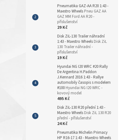
Pneumatika GAZ-AA R20 1:43 -
Maestro Wheels
Pneu GAZ AA
GAZ MM Ford AA R20 -
příslušenství
29 Kč
Disk ZiL-130 Trailer náhradní
1:43 - Maestro Wheels
Disk ZiL
130 Trailer náhradní -
příslušenství
19 Kč
Hyundai NG I20 WRC #20 Rally
De Argentina H.Paddon
J.Kennard 2016 1:43 - Rallye
automobily časopis s modelem
#100
Hyundai NG I20 WRC -
kovový model
495 Kč
Disk ZiL-130 R20 přední 1:43 -
Maestro Wheels
Disk ZiL 130 R20
přední - příslušenství
24 Kč
Pneumatika Michelin Primacy
HP R16-17 1:43 - Maestro Wheels