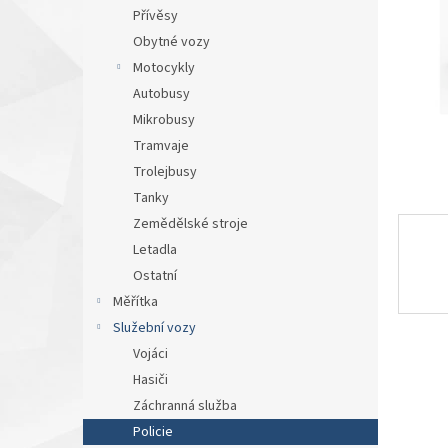
n
Přívěsy
e
Obytné vozy
l
Motocykly
Autobusy
Mikrobusy
Tramvaje
Trolejbusy
Tanky
Zemědělské stroje
Letadla
Ostatní
Měřítka
Služební vozy
Vojáci
Hasiči
Záchranná služba
Policie