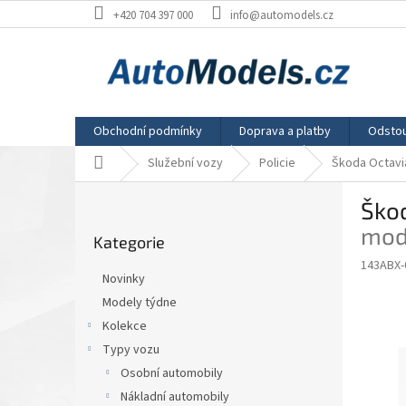
Přejít
+420 704 397 000
info@automodels.cz
na
obsah
Obchodní podmínky
Doprava a platby
Odstou
Domů
Služební vozy
Policie
Škoda Octavia 
P
Škod
o
Přeskočit
s
mod
Kategorie
kategorie
t
143ABX-
r
Novinky
a
Modely týdne
n
Kolekce
n
í
Typy vozu
p
Osobní automobily
a
Nákladní automobily