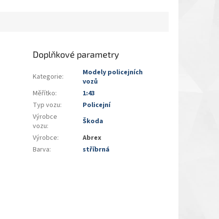
Doplňkové parametry
Modely policejních
Kategorie
:
vozů
Měřítko
:
1:43
Typ vozu
:
Policejní
Výrobce
Škoda
vozu
:
Výrobce
:
Abrex
Barva
:
stříbrná