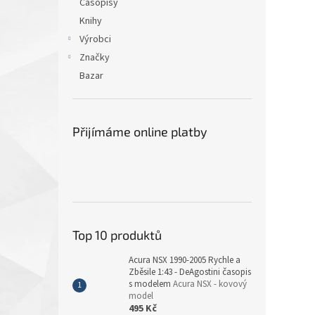
Časopisy
Knihy
Výrobci
Značky
Bazar
Přijímáme online platby
Top 10 produktů
Acura NSX 1990-2005 Rychle a
Zběsile 1:43 - DeAgostini časopis
s modelem
Acura NSX - kovový
model
495 Kč