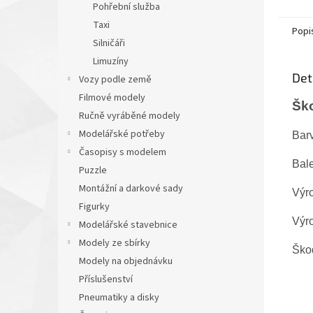
Pohřební služba
Taxi
Popi
Silničáři
Limuzíny
Det
Vozy podle země
Filmové modely
Ško
Ručně vyráběné modely
Modelářské potřeby
Barv
Časopisy s modelem
Bale
Puzzle
Montážní a darkové sady
Výr
Figurky
Výr
Modelářské stavebnice
Modely ze sbírky
Škod
Modely na objednávku
Příslušenství
Pneumatiky a disky