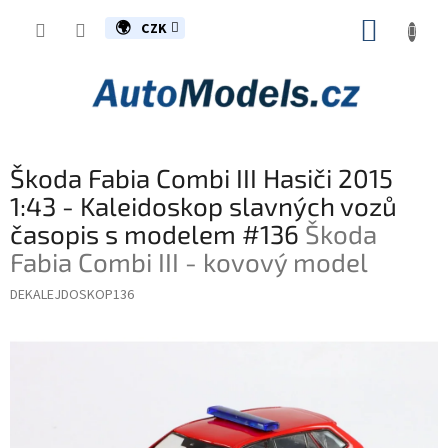
Přejít
NÁKUP
na
CZK
obsah
KOŠÍK
Škoda Fabia Combi III Hasiči 2015
1:43 - Kaleidoskop slavných vozů
časopis s modelem #136
Škoda
Fabia Combi III - kovový model
DEKALEJDOSKOP136