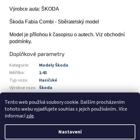
Výrobce auta: ŠKODA
Škoda Fabia Combi - Sběratelský model
Model je přílohou k časopisu o autech. Viz obchodní
podmínky.
Doplňkové parametry
Kategorie
:
Modely Škoda
Měřítko
:
1:43
Typ vozu
:
Hasičské
Výrobce vozu
:
Škoda
Výrobce
:
DeAgostini
Tento web používá soubory cookie. Dalším procházením
Barva
:
červená
tohoto webu vyjadřujete souhlas s jejich používáním.. Více
informací
zde
.
Z
á
Nastavení
Vytvořil Shoptet
p