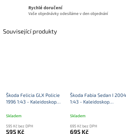
Rychlé doručení
Vaše objednávky odesíláme v den objednání
Související produkty
Škoda Felicia GLX Policie
Škoda Fabia Sedan I 2004
1996 1:43 - Kaleidoskop
1:43 - Kaleidoskop
slavných vozů časopis s
slavných vozů časopis s
modelem #124
Škoda
modelem #122
Škoda
Skladem
Skladem
Felicia - kovový model
Fabia Sedan - kovový
595 Kč bez DPH
695 Kč bez DPH
model
595 Kč
695 Kč