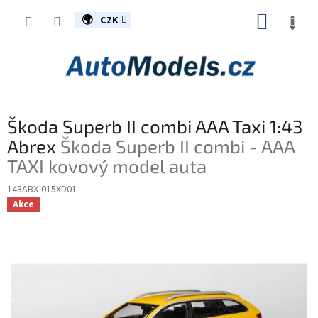
Přejít
NÁKUP
na
CZK
obsah
KOŠÍK
Škoda Superb II combi AAA Taxi 1:43
Abrex
Škoda Superb II combi - AAA
TAXI kovový model auta
143ABX-015XD01
Akce