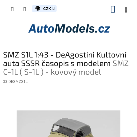
Přejít
NÁKUP
na
CZK
obsah
KOŠÍK
SMZ S1L 1:43 - DeAgostini Kultovní
auta SSSR časopis s modelem
SMZ
C-1L ( S-1L ) - kovový model
33-DESMZS1L