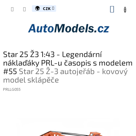
Přejít
NÁKUP
na
CZK
obsah
KOŠÍK
Star 25 Ž3 1:43 - Legendární
náklaďáky PRL-u časopis s modelem
#55
Star 25 Ž-3 autojeřáb - kovový
model sklápěče
PRLLG055