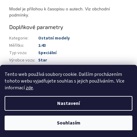
Model je přílohou k časopisu o autech. Viz obchodní
podmínky.
Doplňkové parametry
Kategorie
:
Ostatní modely
Měřítko
:
1:43
Typ vozu
:
Speciální
Výrobce vozu
:
Star
Výrobce
:
DeAgostini
Tento web používá soubory cookie. Dalším procházením
Barva
:
oranžová
,
šedá
tohoto webu vyjadřujete souhlas s jejich používáním.. Více
informací
zde
.
Z
á
Nastavení
Vytvořil Shoptet
p
a
t
Souhlasím
Copyright 2026
Automodels.cz
. Všechna práva vyhrazena.
í