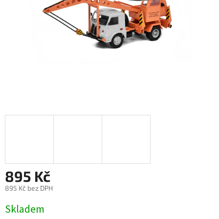
895 Kč
895 Kč bez DPH
Měrná
Skladem
cena: