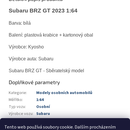
Subaru BRZ GT 2023 1:64
Barva: bílá
Balení:
plastová krabice + kartonový obal
Výrobce: Kyosho
Výrobce auta: Subaru
Subaru BRZ GT - Sběratelský model
Doplňkové parametry
Kategorie
:
Modely osobních automobilů
Měřítko
:
1:64
Typ vozu
:
Osobní
Výrobce vozu
:
Subaru
Výrobce
:
Kyosho
Tento web používá soubory cookie. Dalším procházením
Barva
:
bílá