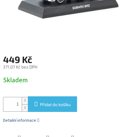
449 Kč
371,07 Kč bez DPH
Měrná
Skladem
cena:
Přidat do košíku
Detailní informace