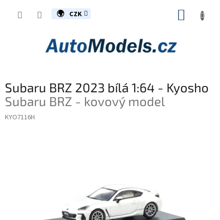
Přejít
NÁKUP
na
CZK
obsah
KOŠÍK
Subaru BRZ 2023 bílá 1:64 - Kyosho
Subaru BRZ - kovový model
KYO7116H