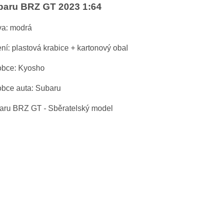
baru BRZ GT 2023 1:64
va: modrá
ení:
plastová krabice + kartonový obal
obce: Kyosho
obce auta: Subaru
aru BRZ GT - Sběratelský model