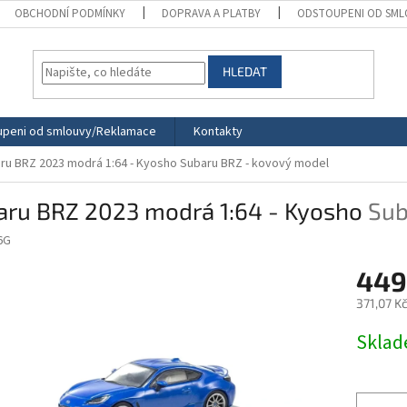
OBCHODNÍ PODMÍNKY
DOPRAVA A PLATBY
ODSTOUPENI OD SML
HLEDAT
peni od smlouvy/Reklamace
Kontakty
ru BRZ 2023 modrá 1:64 - Kyosho
Subaru BRZ - kovový model
aru BRZ 2023 modrá 1:64 - Kyosho
Sub
6G
449
371,07 K
Měrná
Skla
cena: