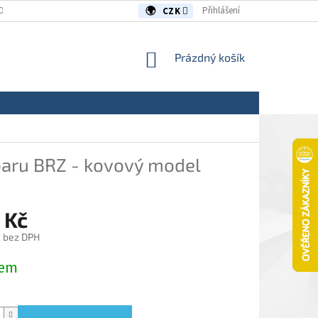
OUVY/REKLAMACE
KONTAKTY
Přihlášení
CZK
NÁKUPNÍ
Prázdný košík
KOŠÍK
aru BRZ - kovový model
 Kč
č bez DPH
dem