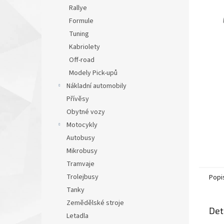
n
Rallye
e
Formule
l
Tuning
Kabriolety
Off-road
Modely Pick-upů
Nákladní automobily
Přívěsy
Obytné vozy
Motocykly
Autobusy
Mikrobusy
Tramvaje
Trolejbusy
Popi
Tanky
Zemědělské stroje
Det
Letadla