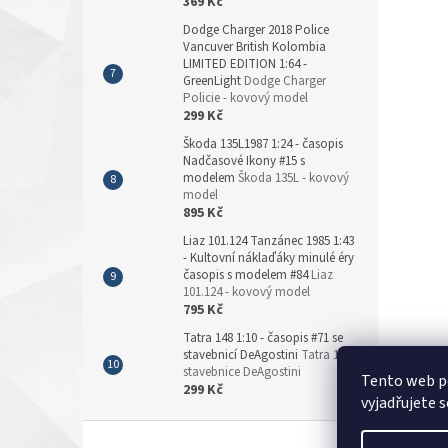
369 Kč
Dodge Charger 2018 Police
Vancuver British Kolombia
LIMITED EDITION 1:64 -
GreenLight
Dodge Charger
Policie - kovový model
299 Kč
Škoda 135L1987 1:24 - časopis
Nadčasové Ikony #15 s
modelem
Škoda 135L - kovový
model
895 Kč
Liaz 101.124 Tanzánec 1985 1:43
- Kultovní náklaďáky minulé éry
časopis s modelem #84
Liaz
101.124 - kovový model
795 Kč
Tatra 148 1:10 - časopis #71 se
stavebnicí DeAgostini
Tatra 148 -
stavebnice DeAgostini
Tento web p
299 Kč
vyjadřujete s
Z