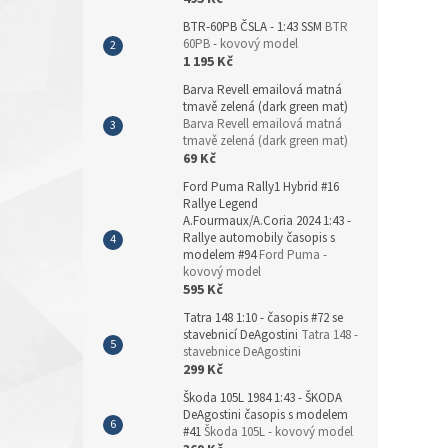
BTR-60PB ČSLA - 1:43 SSM
BTR
60PB - kovový model
1 195 Kč
Barva Revell emailová matná
tmavě zelená (dark green mat)
Barva Revell emailová matná
tmavě zelená (dark green mat)
69 Kč
Ford Puma Rally1 Hybrid #16
Rallye Legend
A.Fourmaux/A.Coria 2024 1:43 -
Rallye automobily časopis s
modelem #94
Ford Puma -
kovový model
595 Kč
Tatra 148 1:10 - časopis #72 se
stavebnicí DeAgostini
Tatra 148 -
stavebnice DeAgostini
299 Kč
Škoda 105L 1984 1:43 - ŠKODA
DeAgostini časopis s modelem
#41
Škoda 105L - kovový model