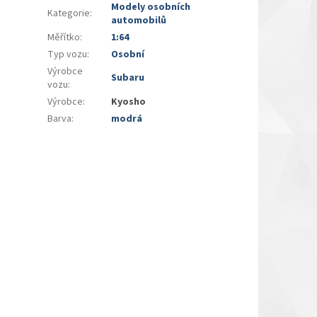
Modely osobních
Kategorie
:
automobilů
Měřítko
:
1:64
Typ vozu
:
Osobní
Výrobce
Subaru
vozu
:
Výrobce
:
Kyosho
Barva
:
modrá