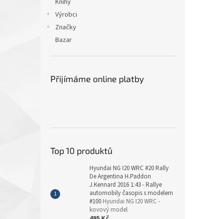
Knihy
Výrobci
Značky
Bazar
Přijímáme online platby
Top 10 produktů
Hyundai NG I20 WRC #20 Rally
De Argentina H.Paddon
J.Kennard 2016 1:43 - Rallye
automobily časopis s modelem
#100
Hyundai NG I20 WRC -
kovový model
495 Kč