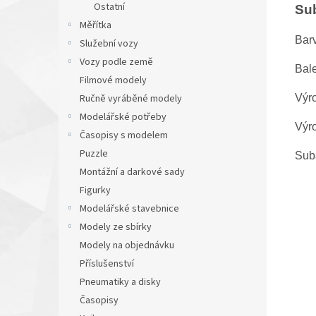
Ostatní
Su
Měřítka
Bar
Služební vozy
Vozy podle země
Bal
Filmové modely
Výr
Ručně vyráběné modely
Modelářské potřeby
Výr
Časopisy s modelem
Puzzle
Sub
Montážní a darkové sady
Figurky
Modelářské stavebnice
Modely ze sbírky
Modely na objednávku
Příslušenství
Pneumatiky a disky
Časopisy