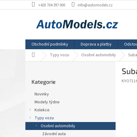
Přejít
+420 704 397 000
info@automodels.cz
na
obsah
Obchodní podmínky
Doprava a platby
Odstou
Domů
Typy vozu
Osobní automobily
Suba
P
Sub
o
Přeskočit
s
KYO711
Kategorie
kategorie
t
r
Novinky
a
Modely týdne
n
Kolekce
n
í
Typy vozu
p
Osobní automobily
a
Závodní auta