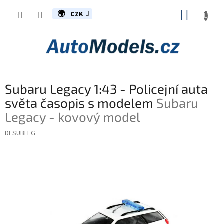
Přejít
NÁKUP
na
CZK
obsah
KOŠÍK
Subaru Legacy 1:43 - Policejní auta
světa časopis s modelem
Subaru
Legacy - kovový model
DESUBLEG