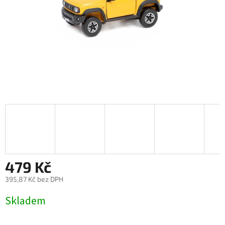
479 Kč
395,87 Kč bez DPH
Měrná
Skladem
cena: