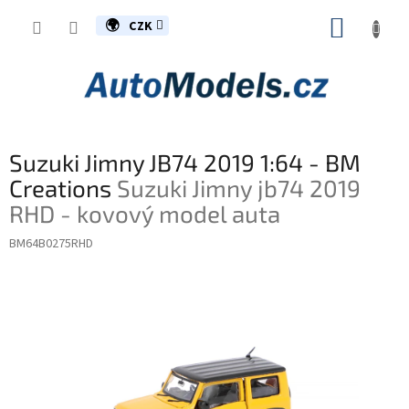
Přejít
NÁKUP
na
CZK
obsah
KOŠÍK
Suzuki Jimny JB74 2019 1:64 - BM
Creations
Suzuki Jimny jb74 2019
RHD - kovový model auta
BM64B0275RHD