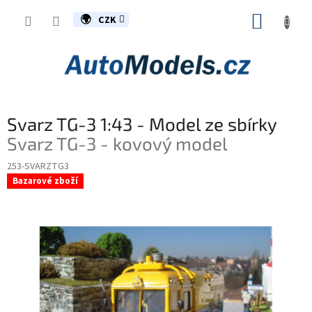
Přejít
NÁKUP
na
CZK
obsah
KOŠÍK
Svarz TG-3 1:43 - Model ze sbírky
Svarz TG-3 - kovový model
253-SVARZTG3
Bazarové zboží