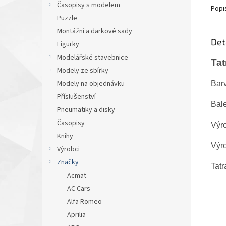
Časopisy s modelem
Popi
Puzzle
Montážní a darkové sady
Det
Figurky
Modelářské stavebnice
Tat
Modely ze sbírky
Modely na objednávku
Barv
Příslušenství
Bale
Pneumatiky a disky
Časopisy
Výr
Knihy
Výro
Výrobci
Značky
Tatr
Acmat
AC Cars
Alfa Romeo
Aprilia