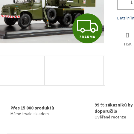
Z
Detailní 
ZDARMA
D
TISK
A
R
M
99 % zákazníků by
Přes 15 000 produktů
doporučilo
Máme trvale skladem
Ověřené recenze
A