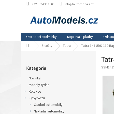
Přejít
+420 704 397 000
info@automodels.cz
na
obsah
Obchodní podmínky
Doprava a platby
Odstou
Domů
Značky
Tatra
Tatra 148 UDS-110 Bag
P
Tatr
o
Přeskočit
s
SSM141
Kategorie
kategorie
t
r
Novinky
a
Modely týdne
n
Kolekce
n
í
Typy vozu
p
Osobní automobily
a
Nákladní automobily