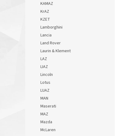
KAMAZ
KrAZ
KZET
Lamborghini
Lancia
Land Rover
Laurin & Klement
LAZ
LIAZ
Lincoln
Lotus
LUAZ
MAN
Maserati
MAZ
Mazda
McLaren