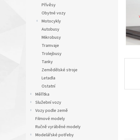
n
Přívěsy
e
Obytné vozy
l
Motocykly
Autobusy
Mikrobusy
Tramvaje
Trolejbusy
Tanky
Zemědělské stroje
Letadla
Ostatní
Měřítka
Služební vozy
Vozy podle země
Filmové modely
Ručně vyráběné modely
Modelářské potřeby