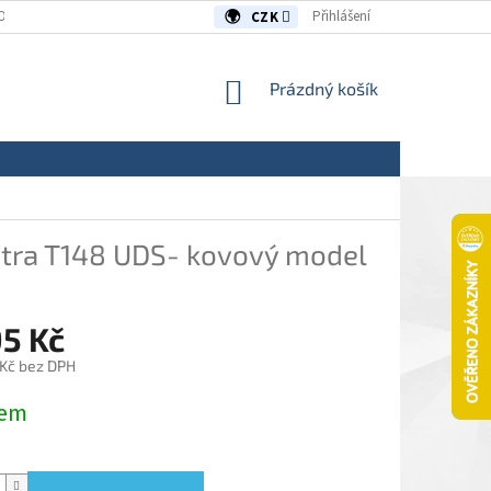
OUVY/REKLAMACE
KONTAKTY
Přihlášení
CZK
NÁKUPNÍ
Prázdný košík
KOŠÍK
tra T148 UDS- kovový model
95 Kč
 Kč bez DPH
dem