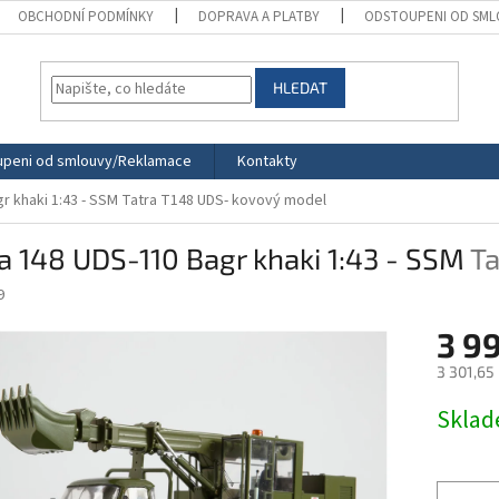
OBCHODNÍ PODMÍNKY
DOPRAVA A PLATBY
ODSTOUPENI OD SML
HLEDAT
peni od smlouvy/Reklamace
Kontakty
r khaki 1:43 - SSM
Tatra T148 UDS- kovový model
a 148 UDS-110 Bagr khaki 1:43 - SSM
Ta
9
3 9
3 301,65
Měrná
Skla
cena: