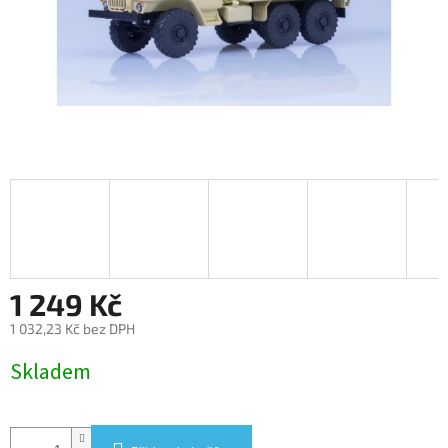
1 249 Kč
1 032,23 Kč bez DPH
Měrná
Skladem
cena: