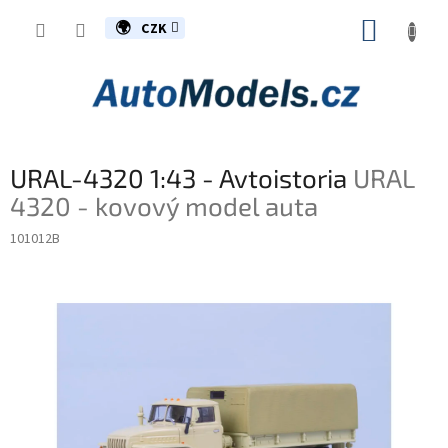
Přejít
NÁKUP
na
CZK
obsah
KOŠÍK
URAL-4320 1:43 - Avtoistoria
URAL
4320 - kovový model auta
101012B