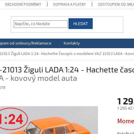
OBCHODNÍ PODMÍNKY
DOPRAVA A PLATBY
ODSTOUPENI OD SML
HLEDAT
peni od smlouvy/Reklamace
Kontakty
21013 Žiguli LADA 1:24 - Hachette časopis s modelem
VAZ 21013 LADA - kov
21013 Žiguli LADA 1:24 - Hachette ča
A - kovový model auta
078
1 29
1 295 Kč
Měrná
Momen
cena: