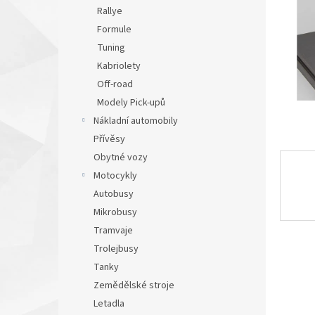
n
Rallye
e
Formule
l
Tuning
Kabriolety
Off-road
Modely Pick-upů
Nákladní automobily
Přívěsy
Obytné vozy
Motocykly
Autobusy
Mikrobusy
Tramvaje
Trolejbusy
Tanky
Zemědělské stroje
Letadla