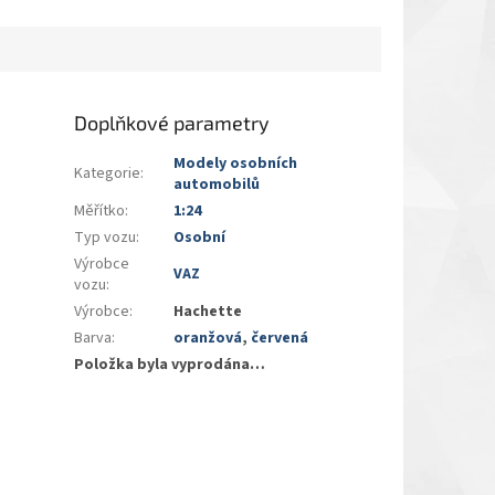
Doplňkové parametry
Modely osobních
Kategorie
:
automobilů
Měřítko
:
1:24
Typ vozu
:
Osobní
Výrobce
VAZ
vozu
:
Výrobce
:
Hachette
Barva
:
oranžová
,
červená
Položka byla vyprodána…