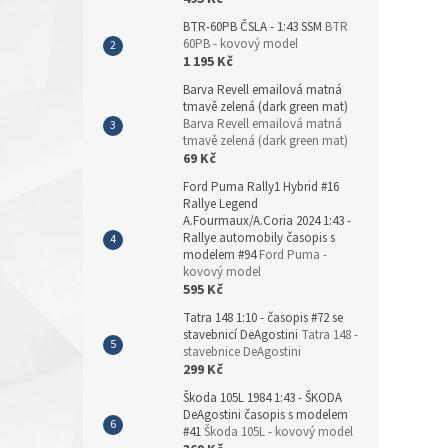
BTR-60PB ČSLA - 1:43 SSM
BTR
60PB - kovový model
1 195 Kč
Barva Revell emailová matná
tmavě zelená (dark green mat)
Barva Revell emailová matná
tmavě zelená (dark green mat)
69 Kč
Ford Puma Rally1 Hybrid #16
Rallye Legend
A.Fourmaux/A.Coria 2024 1:43 -
Rallye automobily časopis s
modelem #94
Ford Puma -
kovový model
595 Kč
Tatra 148 1:10 - časopis #72 se
stavebnicí DeAgostini
Tatra 148 -
stavebnice DeAgostini
299 Kč
Škoda 105L 1984 1:43 - ŠKODA
DeAgostini časopis s modelem
#41
Škoda 105L - kovový model