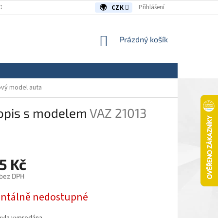
OUVY/REKLAMACE
KONTAKTY
Přihlášení
CZK
NÁKUPNÍ
Prázdný košík
KOŠÍK
ový model auta
sopis s modelem
VAZ 21013
5 Kč
 bez DPH
tálně nedostupné