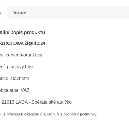
s
Diskuze
ailní popis produktu
21013 LADA Žiguli 1:24
va: červená/oranžova
ní: plastový blistr
obce:
Hachette
obce auta: VAZ
 21013 LADA - Sběratelské autíčko
l je přílohou k časopisu o autech. Viz obchodní podmínky.