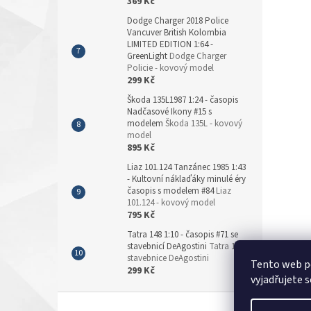
369 Kč
Dodge Charger 2018 Police
Vancuver British Kolombia
LIMITED EDITION 1:64 -
GreenLight
Dodge Charger
Policie - kovový model
299 Kč
Škoda 135L1987 1:24 - časopis
Nadčasové Ikony #15 s
modelem
Škoda 135L - kovový
model
895 Kč
Liaz 101.124 Tanzánec 1985 1:43
- Kultovní náklaďáky minulé éry
časopis s modelem #84
Liaz
101.124 - kovový model
795 Kč
Tatra 148 1:10 - časopis #71 se
stavebnicí DeAgostini
Tatra 148 -
stavebnice DeAgostini
Tento web p
299 Kč
vyjadřujete s
Z