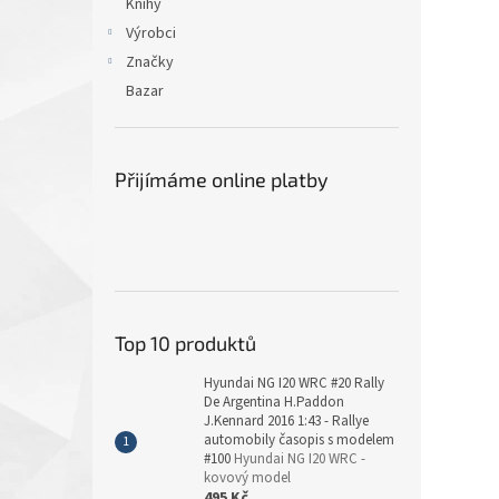
Knihy
Výrobci
Značky
Bazar
Přijímáme online platby
Top 10 produktů
Hyundai NG I20 WRC #20 Rally
De Argentina H.Paddon
J.Kennard 2016 1:43 - Rallye
automobily časopis s modelem
#100
Hyundai NG I20 WRC -
kovový model
495 Kč