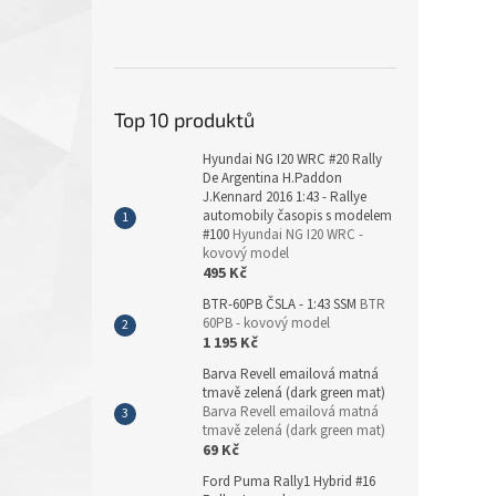
Top 10 produktů
Hyundai NG I20 WRC #20 Rally
De Argentina H.Paddon
J.Kennard 2016 1:43 - Rallye
automobily časopis s modelem
#100
Hyundai NG I20 WRC -
kovový model
495 Kč
BTR-60PB ČSLA - 1:43 SSM
BTR
60PB - kovový model
1 195 Kč
Barva Revell emailová matná
tmavě zelená (dark green mat)
Barva Revell emailová matná
tmavě zelená (dark green mat)
69 Kč
Ford Puma Rally1 Hybrid #16