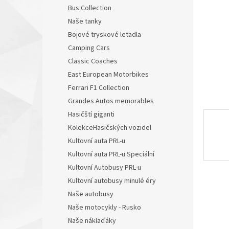
n
Bus Collection
e
Naše tanky
l
Bojové tryskové letadla
Camping Cars
Classic Coaches
East European Motorbikes
Ferrari F1 Collection
Grandes Autos memorables
Hasičští giganti
KolekceHasičských vozidel
Kultovní auta PRL-u
Kultovní auta PRL-u Speciální
Kultovní Autobusy PRL-u
Kultovní autobusy minulé éry
Naše autobusy
Naše motocykly - Rusko
Naše náklaďáky