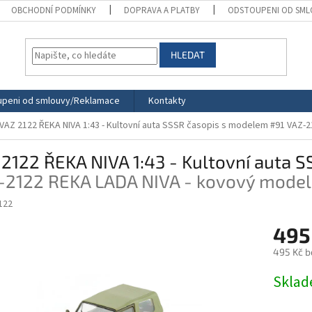
OBCHODNÍ PODMÍNKY
DOPRAVA A PLATBY
ODSTOUPENI OD SML
HLEDAT
peni od smlouvy/Reklamace
Kontakty
VAZ 2122 ŘEKA NIVA 1:43 - Kultovní auta SSSR časopis s modelem #91
VAZ-2
2122 ŘEKA NIVA 1:43 - Kultovní auta 
-2122 REKA LADA NIVA - kovový model
122
495
495 Kč b
Měrná
Skla
cena: