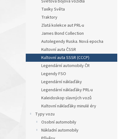
Světová bojová vozidla
Taxíky Světa
Traktory
Zlatá kolekce aut PRL-u
James Bond Collection
Autolegendy Ruska. Nová epocha
Kultovní auta ČSSR
Kultovní auta SSSR (CCCP)
Legendární automobily ČR
Legendy FSO
Legendární náklaďáky
Legendární náklaďáky PRL-u
Kaleidoskop slavných vozů
Kultovní náklaďáky minulé éry
Typy vozu
Osobní automobily
Nákladní automobily
Přívěsy