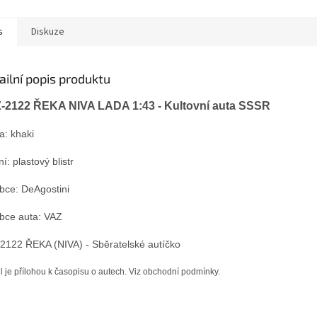
s
Diskuze
ailní popis produktu
-2122 ŘEKA NIVA LADA 1:43 - Kultovní auta SSSR
a: khaki
ní: plastový b
listr
bce: DeAgostini
bce auta: VAZ
2122 ŘEKA (NIVA) - Sběratelské autíčko
 je přílohou k časopisu o autech. Viz obchodní podmínky.