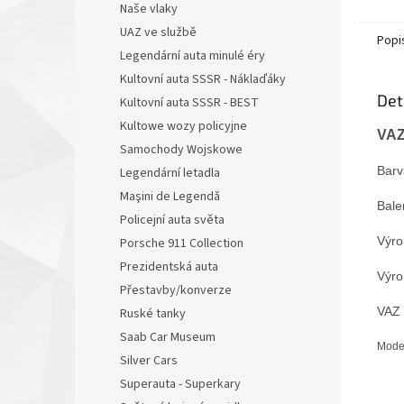
Naše vlaky
UAZ ve službě
Popi
Legendární auta minulé éry
Kultovní auta SSSR - Náklaďáky
Det
Kultovní auta SSSR - BEST
Kultowe wozy policyjne
VAZ
Samochody Wojskowe
Barv
Legendární letadla
Maşini de Legendă
Bale
Policejní auta světa
Výro
Porsche 911 Collection
Prezidentská auta
Výro
Přestavby/konverze
VAZ 
Ruské tanky
Saab Car Museum
Model
Silver Cars
Superauta - Superkary