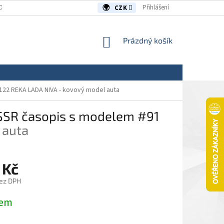
OUVY/REKLAMACE
KONTAKTY
Přihlášení
CZK
NÁKUPNÍ
Prázdný košík
KOŠÍK
122 REKA LADA NIVA - kovový model auta
SSSR časopis s modelem #91
 auta
 Kč
ez DPH
dem