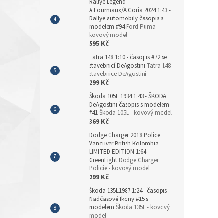
Rallye Legend
A.Fourmaux/A.Coria 2024 1:43 -
Rallye automobily časopis s
modelem #94
Ford Puma -
kovový model
595 Kč
Tatra 148 1:10 - časopis #72 se
stavebnicí DeAgostini
Tatra 148 -
stavebnice DeAgostini
299 Kč
Škoda 105L 1984 1:43 - ŠKODA
DeAgostini časopis s modelem
#41
Škoda 105L - kovový model
369 Kč
Dodge Charger 2018 Police
Vancuver British Kolombia
LIMITED EDITION 1:64 -
GreenLight
Dodge Charger
Policie - kovový model
299 Kč
Škoda 135L1987 1:24 - časopis
Nadčasové Ikony #15 s
modelem
Škoda 135L - kovový
model