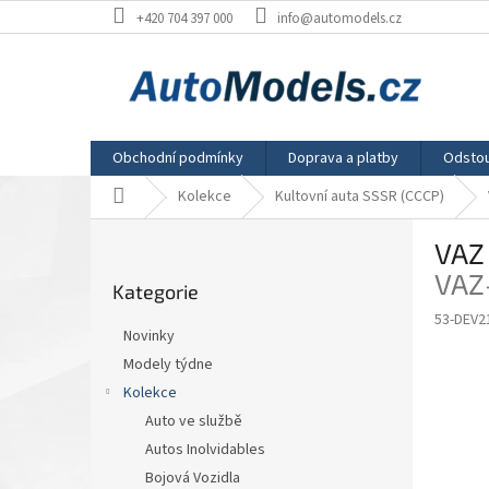
Přejít
+420 704 397 000
info@automodels.cz
na
obsah
Obchodní podmínky
Doprava a platby
Odstou
Domů
Kolekce
Kultovní auta SSSR (CCCP)
P
VAZ 
o
Přeskočit
s
VAZ
Kategorie
kategorie
t
53-DEV2
r
Novinky
a
Modely týdne
n
Kolekce
n
í
Auto ve službě
p
Autos Inolvidables
a
Bojová Vozidla