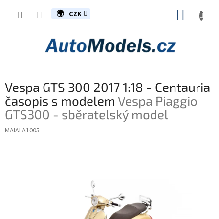
Přejít
NÁKUP
na
CZK
obsah
KOŠÍK
Vespa GTS 300 2017 1:18 - Centauria
časopis s modelem
Vespa Piaggio
GTS300 - sběratelský model
MAIALA1005