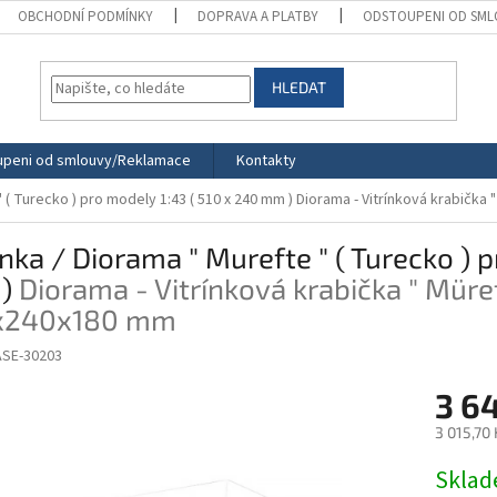
OBCHODNÍ PODMÍNKY
DOPRAVA A PLATBY
ODSTOUPENI OD SML
HLEDAT
peni od smlouvy/Reklamace
Kontakty
 " ( Turecko ) pro modely 1:43 ( 510 x 240 mm )
Diorama - Vitrínková krabička
ínka / Diorama " Murefte " ( Turecko ) 
 )
Diorama - Vitrínková krabička " Müre
x240x180 mm
SE-30203
3 6
3 015,70
Měrná
Skla
cena: