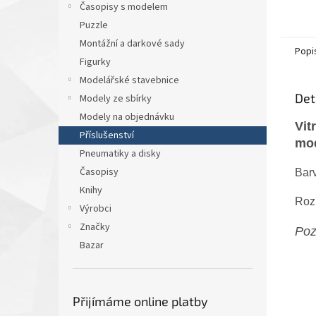
Časopisy s modelem
Puzzle
Montážní a darkové sady
Popi
Figurky
Modelářské stavebnice
Det
Modely ze sbírky
Modely na objednávku
Vit
Příslušenství
mod
Pneumatiky a disky
Časopisy
Bar
Knihy
Rozm
Výrobci
Značky
Poz
Bazar
Přijímáme online platby