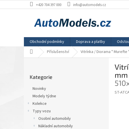
Přejít
+420 704 397 000
info@automodels.cz
na
obsah
Obchodní podmínky
Doprava a platby
Odstou
Domů
Příslušenství
Vitrínka / Diorama " Murefte
P
Vitr
o
Přeskočit
s
mm
Kategorie
kategorie
t
510
r
Novinky
a
ST-ATCA
Modely týdne
n
Kolekce
n
í
Typy vozu
p
Osobní automobily
a
Nákladní automobily