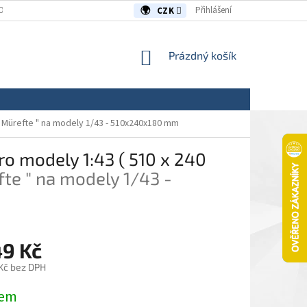
OUVY/REKLAMACE
KONTAKTY
Přihlášení
CZK
NÁKUPNÍ
Prázdný košík
KOŠÍK
 " Mürefte " na modely 1/43 - 510x240x180 mm
pro modely 1:43 ( 510 x 240
fte " na modely 1/43 -
49 Kč
 Kč bez DPH
dem