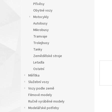
n
Přívěsy
e
Obytné vozy
l
Motocykly
Autobusy
Mikrobusy
Tramvaje
Trolejbusy
Tanky
Zemědělské stroje
Letadla
Ostatní
Měřítka
Služební vozy
Vozy podle země
Filmové modely
Ručně vyráběné modely
Modelářské potřeby