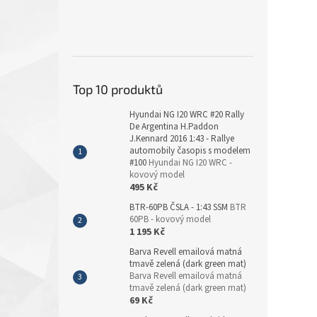
Top 10 produktů
Hyundai NG I20 WRC #20 Rally
De Argentina H.Paddon
J.Kennard 2016 1:43 - Rallye
automobily časopis s modelem
#100
Hyundai NG I20 WRC -
kovový model
495 Kč
BTR-60PB ČSLA - 1:43 SSM
BTR
60PB - kovový model
1 195 Kč
Barva Revell emailová matná
tmavě zelená (dark green mat)
Barva Revell emailová matná
tmavě zelená (dark green mat)
69 Kč