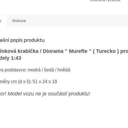
s
Diskuze
ailní popis produktu
rínková krabička / Diorama " Murefte " ( Turecko ) pr
ely 1:43
va podstavce:
modrá /
šedá / hnědá
ěry cm (d x š): 51 x 24 x 18
or! Model vozu ne je součástí produktu!