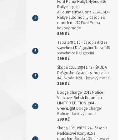
Ford Puma Rally1 Hybrid #16
Rallye Legend
A.Fourmaux/A.Coria 2024 1:43 -
Rallye automobily časopis s
modelem #94
Ford Puma -
kovový model
595 Kč
Tatra 148 1:10 - časopis #72 se
stavebnicí DeAgostini
Tatra 148 -
stavebnice DeAgostini
299 Kč
Škoda 105L 1984 1:43 - ŠKODA
DeAgostini časopis s modelem
#41
Škoda 105L - kovový model
369 Kč
Dodge Charger 2018 Police
Vancuver British Kolombia
LIMITED EDITION 1:64 -
GreenLight
Dodge Charger
Policie - kovový model
299 Kč
Škoda 135L1987 1:24 - časopis
Nadčasové Ikony #15 s
modelem
Škoda 135L - kovový