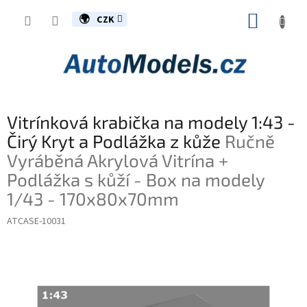
Přejít
NÁKUP
na
CZK
obsah
KOŠÍK
Vitrínková krabička na modely 1:43 -
Čirý Kryt a Podlážka z kůže
Ručně
Vyráběná Akrylová Vitrína +
Podlážka s kůží - Box na modely
1/43 - 170x80x70mm
ATCASE-10031