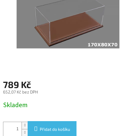
789 Kč
652,07 Kč bez DPH
Měrná
Skladem
cena:
Přidat do košíku