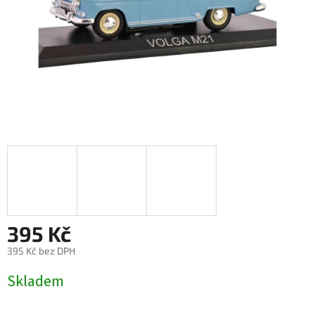
395 Kč
395 Kč bez DPH
Měrná
Skladem
cena: