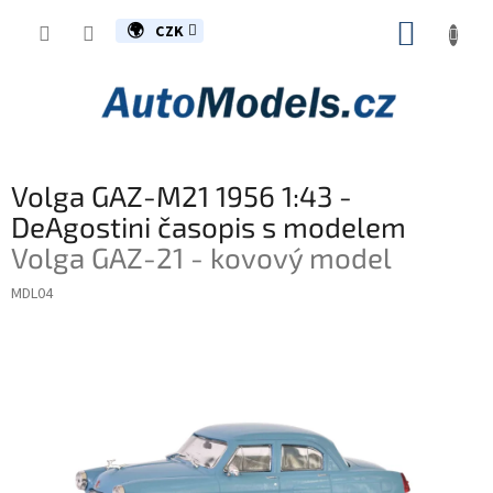
Přejít
NÁKUP
na
CZK
obsah
KOŠÍK
Volga GAZ-M21 1956 1:43 -
DeAgostini časopis s modelem
Volga GAZ-21 - kovový model
MDL04