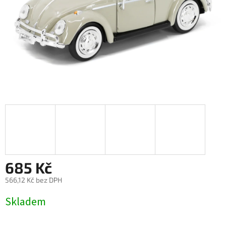
685 Kč
566,12 Kč bez DPH
Měrná
Skladem
cena: