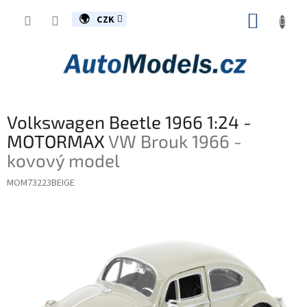
Přejít
NÁKUP
na
CZK
obsah
KOŠÍK
Volkswagen Beetle 1966 1:24 -
MOTORMAX
VW Brouk 1966 -
kovový model
MOM73223BEIGE