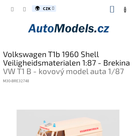
Přejít
NÁKUP
na
CZK
obsah
KOŠÍK
Volkswagen T1b 1960 Shell
Veiligheidsmaterialen 1:87 - Brekina
VW T1 B - kovový model auta 1/87
M30-BRE32748