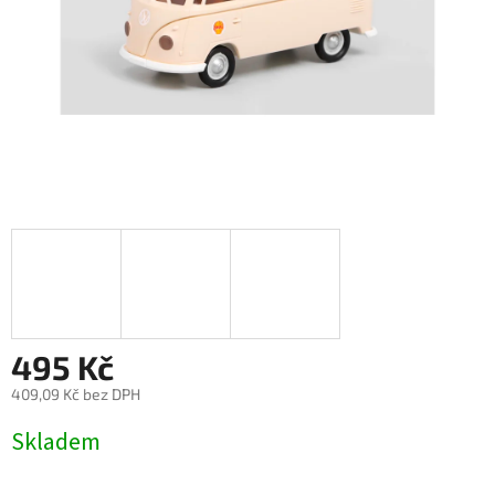
495 Kč
409,09 Kč bez DPH
Měrná
Skladem
cena: