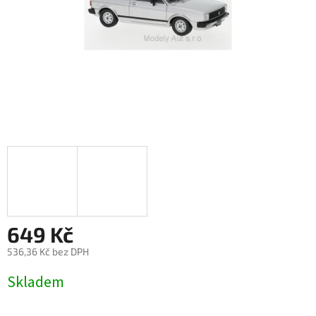
649 Kč
536,36 Kč bez DPH
Měrná
Skladem
cena: