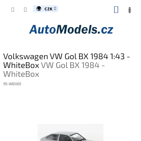
Přejít
NÁKUP
na
CZK
obsah
KOŠÍK
Volkswagen VW Gol BX 1984 1:43 -
WhiteBox
VW Gol BX 1984 -
WhiteBox
95-WB065