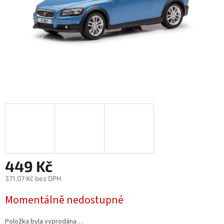
449 Kč
371,07 Kč bez DPH
Měrná
Momentálně nedostupné
cena:
Položka byla vyprodána…