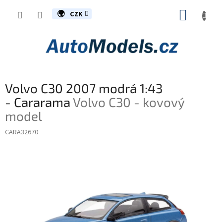
Přejít
NÁKUP
na
CZK
obsah
KOŠÍK
Volvo C30 2007 modrá 1:43
- Cararama
Volvo C30 - kovový
model
CARA32670