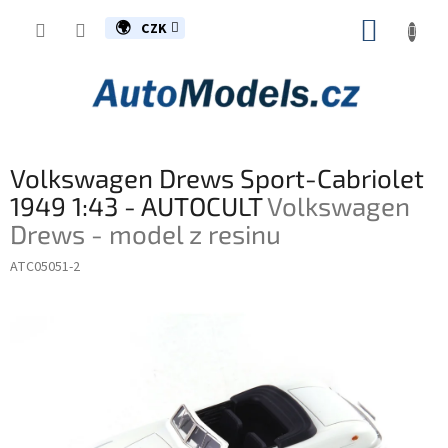
Přejít
NÁKUP
na
CZK
obsah
KOŠÍK
Volkswagen Drews Sport-Cabriolet
1949 1:43 - AUTOCULT
Volkswagen
Drews - model z resinu
ATC05051-2