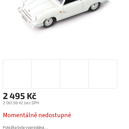
2 495 Kč
2 061,98 Kč bez DPH
Měrná
Momentálně nedostupné
cena:
Položka byla vyprodána…