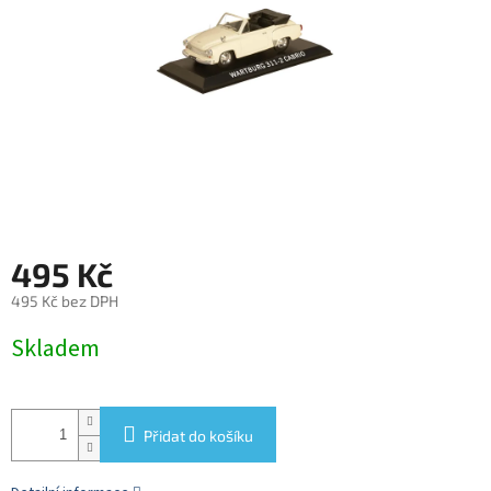
495 Kč
495 Kč bez DPH
Měrná
Skladem
cena:
Přidat do košíku