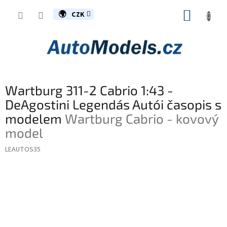
Přejít
NÁKUP
na
CZK
obsah
KOŠÍK
Wartburg 311-2 Cabrio 1:43 -
DeAgostini Legendás Autói časopis s
modelem
Wartburg Cabrio - kovový
model
LEAUTOS35