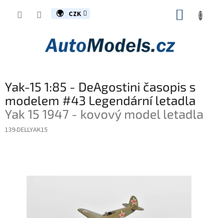
Přejít
NÁKUP
na
CZK
obsah
KOŠÍK
Yak-15 1:85 - DeAgostini časopis s
modelem #43 Legendární letadla
Yak 15 1947 - kovový model letadla
139-DELLYAK15