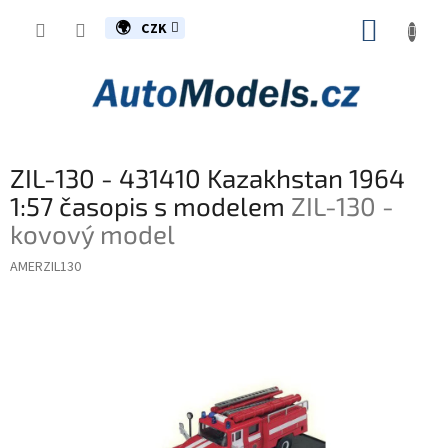
Přejít
NÁKUP
na
CZK
obsah
KOŠÍK
ZIL-130 - 431410 Kazakhstan 1964
1:57 časopis s modelem
ZIL-130 -
kovový model
AMERZIL130