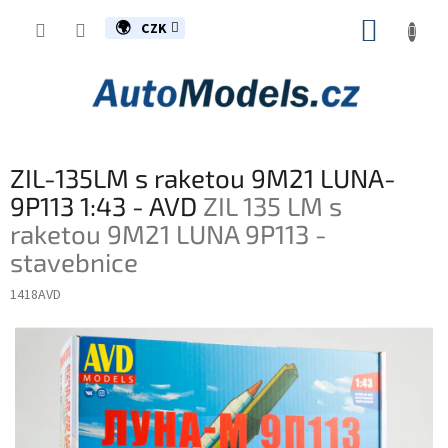
Přejít
NÁKUP
na
CZK
obsah
KOŠÍK
ZIL-135LM s raketou 9M21 LUNA-
9P113 1:43 - AVD
ZIL 135 LM s
raketou 9M21 LUNA 9P113 -
stavebnice
1418AVD