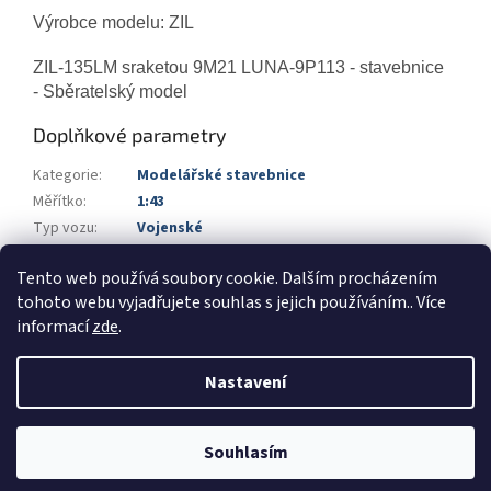
Výrobce modelu: ZIL
ZIL-135LM sraketou 9M21 LUNA-9P113 - stavebnice
- Sběratelský model
Doplňkové parametry
Kategorie
:
Modelářské stavebnice
Měřítko
:
1:43
Typ vozu
:
Vojenské
Výrobce vozu
:
ZIL
Tento web používá soubory cookie. Dalším procházením
Výrobce
:
AVD
tohoto webu vyjadřujete souhlas s jejich používáním.. Více
informací
zde
.
Z
á
Nastavení
Vytvořil Shoptet
p
a
t
Souhlasím
Copyright 2026
Automodels.cz
. Všechna práva vyhrazena.
í