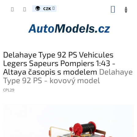
Přejít
NÁKUP
na
CZK
obsah
KOŠÍK
Delahaye Type 92 PS Vehicules
Legers Sapeurs Pompiers 1:43 -
Altaya časopis s modelem
Delahaye
Type 92 PS - kovový model
CPL29