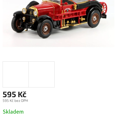
595 Kč
595 Kč bez DPH
Měrná
Skladem
cena: