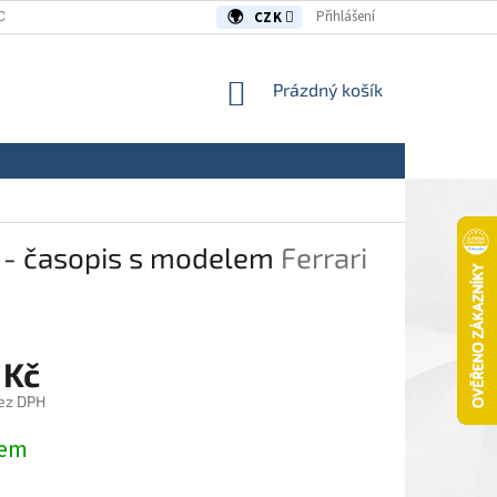
OUVY/REKLAMACE
KONTAKTY
Přihlášení
CZK
NÁKUPNÍ
Prázdný košík
KOŠÍK
4 - časopis s modelem
Ferrari
 Kč
ez DPH
dem