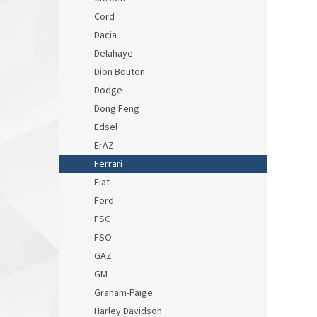
Cord
Dacia
Delahaye
Dion Bouton
Dodge
Dong Feng
Edsel
ErAZ
Ferrari
Fiat
Ford
FSC
FSO
GAZ
GM
Graham-Paige
Harley Davidson