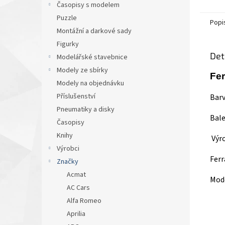
Časopisy s modelem
Puzzle
Popi
Montážní a darkové sady
Figurky
Det
Modelářské stavebnice
Modely ze sbírky
Fer
Modely na objednávku
Příslušenství
Barv
Pneumatiky a disky
Bale
Časopisy
Knihy
Výro
Výrobci
Ferr
Značky
Acmat
Mode
AC Cars
Alfa Romeo
Aprilia