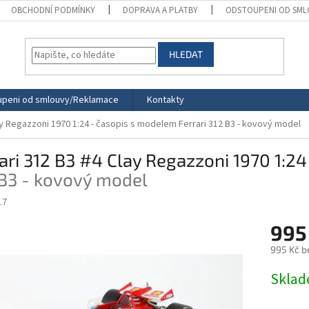
OBCHODNÍ PODMÍNKY
DOPRAVA A PLATBY
ODSTOUPENI OD SML
HLEDAT
peni od smlouvy/Reklamace
Kontakty
lay Regazzoni 1970 1:24 - časopis s modelem
Ferrari 312 B3 - kovový model
ari 312 B3 #4 Clay Regazzoni 1970 1:2
 B3 - kovový model
17
995
995 Kč b
Měrná
Skla
cena: