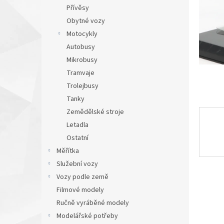
n
Přívěsy
e
Obytné vozy
l
Motocykly
Autobusy
Mikrobusy
Tramvaje
Trolejbusy
Tanky
Zemědělské stroje
Letadla
Ostatní
Měřítka
Služební vozy
Vozy podle země
Filmové modely
Ručně vyráběné modely
Modelářské potřeby