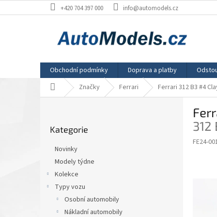
Přejít
+420 704 397 000
info@automodels.cz
na
obsah
Obchodní podmínky
Doprava a platby
Odstou
Domů
Značky
Ferrari
Ferrari 312 B3 #4 C
P
Ferr
o
Přeskočit
s
312
Kategorie
kategorie
t
FE24-00
r
Novinky
a
Modely týdne
n
Kolekce
n
í
Typy vozu
p
Osobní automobily
a
Nákladní automobily