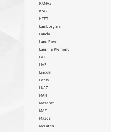
KAMAZ
KrAZ
KZET
Lamborghini
Lancia
Land Rover
Laurin & Klement
LAZ
LIAZ
Lincoln
Lotus
LUAZ
MAN
Maserati
MAZ
Mazda
McLaren