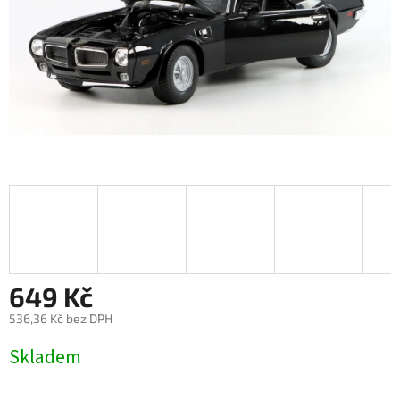
649 Kč
536,36 Kč bez DPH
Měrná
Skladem
cena: