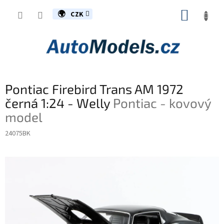
Přejít
NÁKUP
na
CZK
obsah
KOŠÍK
Pontiac Firebird Trans AM 1972
černá 1:24 - Welly
Pontiac - kovový
model
24075BK