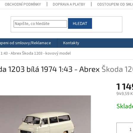
OBCHODNÍ PODMÍNKY
DOPRAVA A PLATBY
ODSTOUPENI OD SML
HLEDAT
peni od smlouvy/Reklamace
Kontakty
 1:43 - Abrex
Škoda 1203 - kovový model
a 1203 bílá 1974 1:43 - Abrex
Škoda 12
1 14
949,59 K
Měrná
Skla
cena: