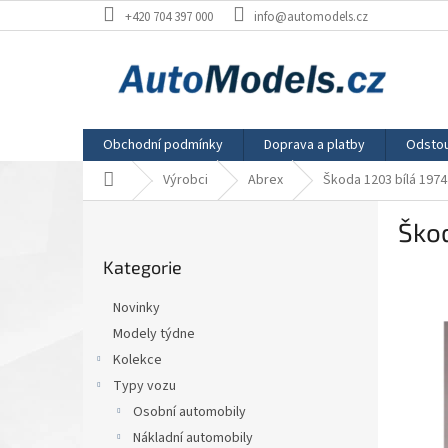
Přejít
+420 704 397 000
info@automodels.cz
na
obsah
Obchodní podmínky
Doprava a platby
Odstou
Domů
Výrobci
Abrex
Škoda 1203 bílá 1974
P
Škod
o
Přeskočit
s
Kategorie
kategorie
t
r
Novinky
a
Modely týdne
n
Kolekce
n
í
Typy vozu
p
Osobní automobily
a
Nákladní automobily