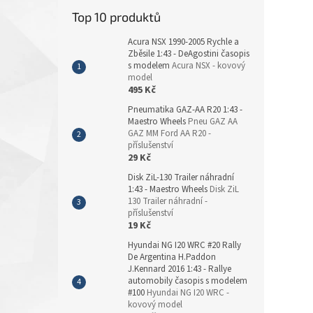
Top 10 produktů
Acura NSX 1990-2005 Rychle a
Zběsile 1:43 - DeAgostini časopis
s modelem
Acura NSX - kovový
model
495 Kč
Pneumatika GAZ-AA R20 1:43 -
Maestro Wheels
Pneu GAZ AA
GAZ MM Ford AA R20 -
příslušenství
29 Kč
Disk ZiL-130 Trailer náhradní
1:43 - Maestro Wheels
Disk ZiL
130 Trailer náhradní -
příslušenství
19 Kč
Hyundai NG I20 WRC #20 Rally
De Argentina H.Paddon
J.Kennard 2016 1:43 - Rallye
automobily časopis s modelem
#100
Hyundai NG I20 WRC -
kovový model