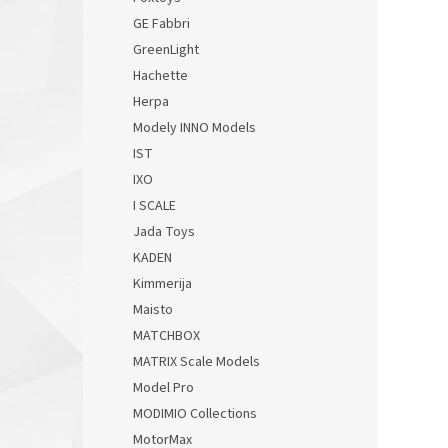
GE Fabbri
GreenLight
Hachette
Herpa
Modely INNO Models
IST
IXO
I SCALE
Jada Toys
KADEN
Kimmerija
Maisto
MATCHBOX
MATRIX Scale Models
Model Pro
MODIMIO Collections
MotorMax