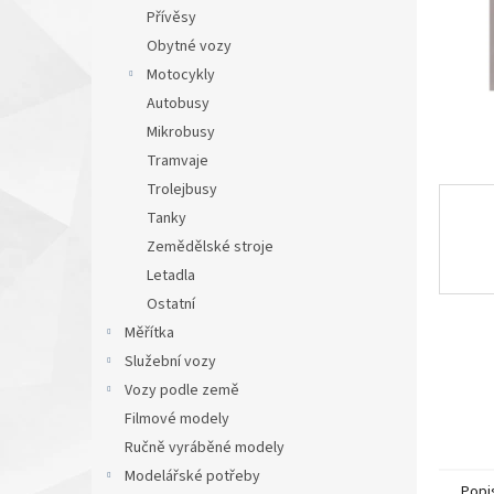
n
Přívěsy
e
Obytné vozy
l
Motocykly
Autobusy
Mikrobusy
Tramvaje
Trolejbusy
Tanky
Zemědělské stroje
Letadla
Ostatní
Měřítka
Služební vozy
Vozy podle země
Filmové modely
Ručně vyráběné modely
Modelářské potřeby
Popi