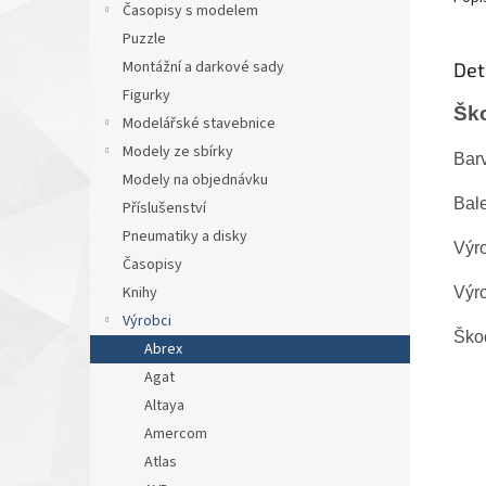
Časopisy s modelem
Puzzle
Montážní a darkové sady
Det
Figurky
Ško
Modelářské stavebnice
Modely ze sbírky
Barv
Modely na objednávku
Bale
Příslušenství
Pneumatiky a disky
Výr
Časopisy
Knihy
Výro
Výrobci
Ško
Abrex
Agat
Altaya
Amercom
Atlas