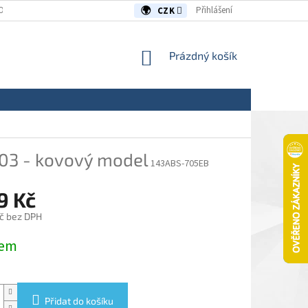
OUVY/REKLAMACE
KONTAKTY
Přihlášení
CZK
NÁKUPNÍ
Prázdný košík
KOŠÍK
03 - kovový model
143ABS-705EB
9 Kč
č bez DPH
dem
Přidat do košíku