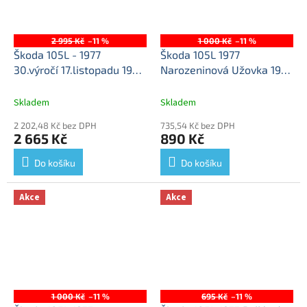
2 995 Kč
–11 %
1 000 Kč
–11 %
Škoda 105L - 1977
Škoda 105L 1977
30.výročí 17.listopadu 1989
Narozeninová Užovka 1977
1:43 - Abrex
Škoda 105L
Zelená Ostrá 1:43 - Abrex
1977 30.výročí 17.listopadu
Škoda 105L 1977 - kovový
Skladem
Skladem
1989 - kovový model auta
model auta
2 202,48 Kč bez DPH
735,54 Kč bez DPH
2 665 Kč
890 Kč
Do košíku
Do košíku
Akce
Akce
1 000 Kč
–11 %
695 Kč
–11 %