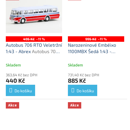
495 Kč
–11 %
995 Kč
–11 %
Autobus 706 RTO Veletržní
Narozeninové Embéixo
1:43 - Abrex
Autobus 706
1100MBX Šedá 1:43 -
RTO - plastový model
Abrex
Škoda 1100 MBX -
kovový model
Skladem
Skladem
363,64 Kč bez DPH
731,40 Kč bez DPH
440 Kč
885 Kč
Do košíku
Do košíku
Akce
Akce