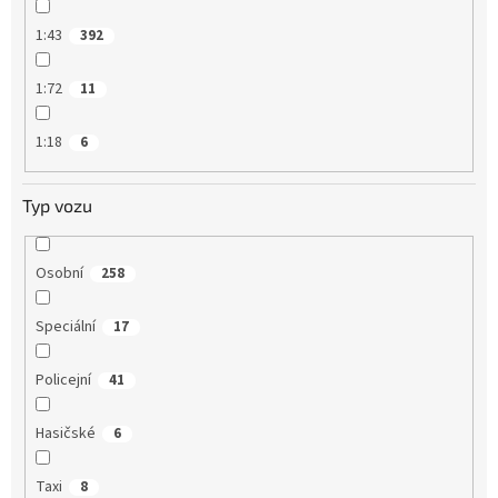
1:43
392
1:72
11
1:18
6
Typ vozu
Osobní
258
Speciální
17
Policejní
41
Hasičské
6
Taxi
8