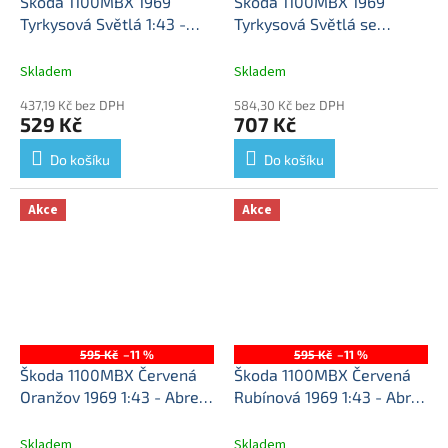
Škoda 1100MBX 1969
Škoda 1100MBX 1969
Tyrkysová Světlá 1:43 -
Tyrkysová Světlá se
Abrex
Škoda 1100 MBX
střešním nosičem a
(1969) 1:43 - Tyrkysová
kufrem 1:43 - Abrex
Škoda
Skladem
Skladem
Světlá - kovový model
1100 MBX (1969) 1:43 -
437,19 Kč bez DPH
584,30 Kč bez DPH
auta
Tyrkysová Světlá - kovový
529 Kč
707 Kč
model auta
Do košíku
Do košíku
Akce
Akce
595 Kč
–11 %
595 Kč
–11 %
Škoda 1100MBX Červená
Škoda 1100MBX Červená
Oranžov 1969 1:43 - Abrex
Rubínová 1969 1:43 - Abrex
Škoda 1100MBX - kovový
Škoda 1100MBX - kovový
model
model
Skladem
Skladem