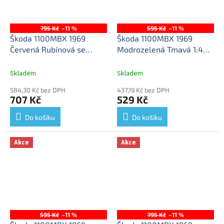
795 Kč
–11 %
595 Kč
–11 %
Škoda 1100MBX 1969
Škoda 1100MBX 1969
Červená Rubínová se
Modrozelená Tmavá 1:43 -
střešním nosičem a
Abrex
Škoda 1100 MBX
kufrem 1:43 - Abrex
Škoda
(1969) 1:43 - Modrozelená
Skladem
Skladem
1100MBX - kovový model
Tmavá - kovový model
584,30 Kč bez DPH
437,19 Kč bez DPH
auta
707 Kč
529 Kč
Do košíku
Do košíku
Akce
Akce
595 Kč
–11 %
795 Kč
–11 %