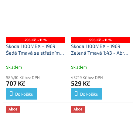
795 Kč
–11 %
595 Kč
–11 %
Škoda 1100MBX - 1969
Škoda 1100MBX - 1969
Šedá Tmavá se střešním
Zelená Tmavá 1:43 - Abrex
nosičem a kufrem 1:43 -
Škoda 1100 MBX - kovový
Abrex
Škoda 1100 MBX -
model
Skladem
Skladem
kovový model auta
584,30 Kč bez DPH
437,19 Kč bez DPH
707 Kč
529 Kč
Do košíku
Do košíku
Akce
Akce