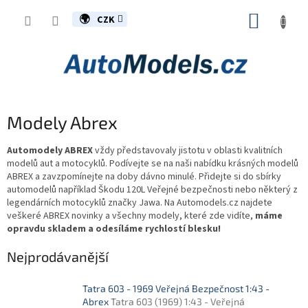
Přejít
NÁKUP
na
CZK
obsah
KOŠÍK
Modely Abrex
Automodely ABREX
vždy představovaly jistotu v oblasti kvalitních
modelů aut a motocyklů. Podívejte se na naši nabídku krásných modelů
ABREX a zavzpomínejte na doby dávno minulé. Přidejte si do sbírky
automodelů například Škodu 120L Veřejné bezpečnosti nebo některý z
legendárních motocyklů značky Jawa. Na Automodels.cz najdete
veškeré ABREX novinky a všechny modely, které zde vidíte,
máme
opravdu skladem a odesíláme rychlostí blesku!
Nejprodávanější
Tatra 603 - 1969 Veřejná Bezpečnost 1:43 -
Abrex
Tatra 603 (1969) 1:43 - Veřejná