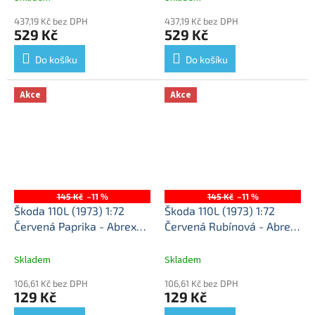
437,19 Kč bez DPH
437,19 Kč bez DPH
529 Kč
529 Kč
Do košíku
Do košíku
Akce
Akce
145 Kč
–11 %
145 Kč
–11 %
Škoda 110L (1973) 1:72
Škoda 110L (1973) 1:72
Červená Paprika - Abrex
Červená Rubínová - Abrex
Škoda 110L - kovový model
Škoda 110L - kovový model
auta
auta
Skladem
Skladem
106,61 Kč bez DPH
106,61 Kč bez DPH
129 Kč
129 Kč