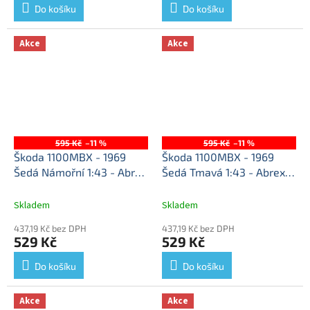
Do košíku
Do košíku
Akce
Akce
595 Kč
–11 %
595 Kč
–11 %
Škoda 1100MBX - 1969
Škoda 1100MBX - 1969
Šedá Námořní 1:43 - Abrex
Šedá Tmavá 1:43 - Abrex
Škoda 1100 MBX (1969)
Škoda 1100 MBX - kovový
1:43 - Šedá Námořní -
model
Skladem
Skladem
kovový model auta
437,19 Kč bez DPH
437,19 Kč bez DPH
529 Kč
529 Kč
Do košíku
Do košíku
Akce
Akce