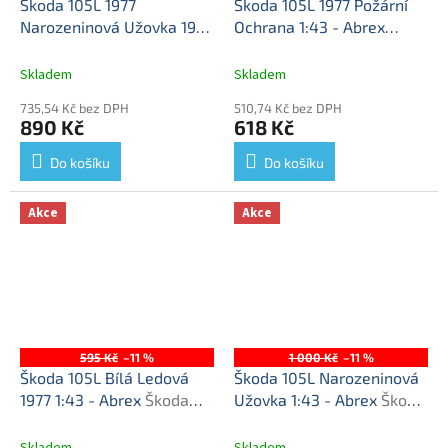
Škoda 105L 1977
Škoda 105L 1977 Požární
Narozeninová Užovka 1977
Ochrana 1:43 - Abrex
zlatohnědá 1:43 - Abrex
Škoda 105L 1977 - Požární
Škoda 105L 1977
Ochrana - kovový model
Skladem
Skladem
ZLATOHNĚDÁ - kovový
auta 1/43
735,54 Kč bez DPH
510,74 Kč bez DPH
model auta 1/43
890 Kč
618 Kč
Do košíku
Do košíku
Akce
Akce
595 Kč
–11 %
1 000 Kč
–11 %
Škoda 105L Bílá Ledová
Škoda 105L Narozeninová
1977 1:43 - Abrex
Škoda
Užovka 1:43 - Abrex
Škoda
105L - kovový model
105L - kovový model auta
Skladem
Skladem