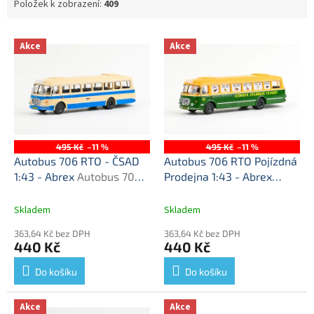
Položek k zobrazení:
409
V
Akce
Akce
ý
p
i
s
p
r
o
495 Kč
–11 %
495 Kč
–11 %
d
Autobus 706 RTO - ČSAD
Autobus 706 RTO Pojízdná
u
1:43 - Abrex
Autobus 706
Prodejna 1:43 - Abrex
k
RTO ČSAD - plastový
Autobus 706 RTO -
t
model
plastový model
Skladem
Skladem
ů
363,64 Kč bez DPH
363,64 Kč bez DPH
440 Kč
440 Kč
Do košíku
Do košíku
Akce
Akce