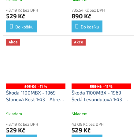
437,19 Kč bez DPH
735,54 Kč bez DPH
529 Kč
890 Kč
Do košíku
Do košíku
Akce
Akce
595 Kč
–11 %
595 Kč
–11 %
Škoda 1100MBX - 1969
Škoda 1100MBX - 1969
Slonová Kost 1:43 - Abrex
Šedá Levandulová 1:43 -
Škoda 1100 MBX (1969)
Abrex
Škoda 1100 MBX -
1:43 - Slonová Kost -
1969 - kovový model auta
Skladem
Skladem
kovový model auta
437,19 Kč bez DPH
437,19 Kč bez DPH
529 Kč
529 Kč