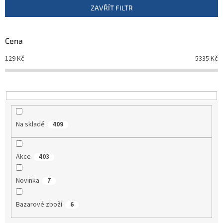
p
ZAVŘÍT FILTR
r
o
d
Cena
u
129
Kč
5335
Kč
k
t
ů
Na skladě
409
Akce
403
Novinka
7
Bazarové zboží
6