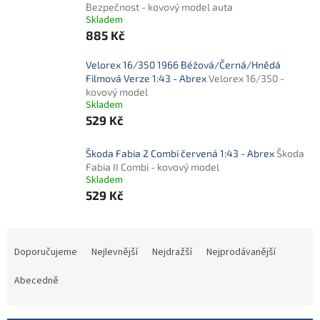
Bezpečnost - kovový model auta
Skladem
885 Kč
Velorex 16/350 1966 Béžová/Černá/Hnědá
Filmová Verze 1:43 - Abrex
Velorex 16/350 -
kovový model
Skladem
529 Kč
Škoda Fabia 2 Combi červená 1:43 - Abrex
Škoda
Fabia II Combi - kovový model
Skladem
529 Kč
Ř
a
Doporučujeme
Nejlevnější
Nejdražší
Nejprodávanější
z
e
Abecedně
n
í