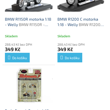
ů
p
r
o
d
BMW R1150R motorka 1:18
BMW R1200 C motorka
u
- Welly
BMW R1150R -
1:18 - Welly
BMW R1200C
k
kovový model
- kovový model
t
Skladem
Skladem
ů
288,43 Kč bez DPH
288,43 Kč bez DPH
349 Kč
349 Kč
Do košíku
Do košíku