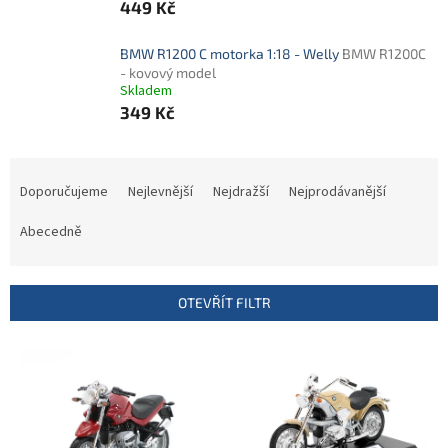
449 Kč
BMW R1200 C motorka 1:18 - Welly
BMW R1200C
- kovový model
Skladem
349 Kč
Ř
a
Doporučujeme
Nejlevnější
Nejdražší
Nejprodávanější
z
e
Abecedně
n
í
p
OTEVŘÍT FILTR
r
o
V
d
ý
u
p
k
i
t
s