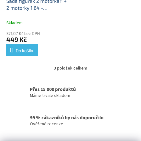
Sada figurek 2 motorkáři +
2 motorky 1:64 -
Motomania #7 - American
Diorama
Sada figurek 1/64
Skladem
- Motomania 7 American
371,07 Kč bez DPH
Diorama
449 Kč
Do košíku
3
položek celkem
O
v
l
á
Přes 15 000 produktů
d
Máme trvale skladem
a
c
í
99 % zákazníků by nás doporučilo
p
Ověřené recenze
r
v
k