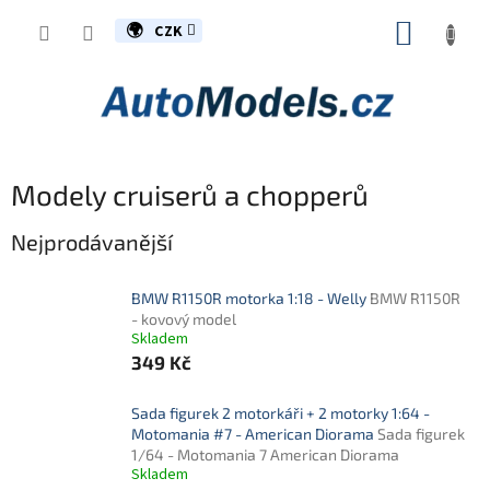
Přejít
NÁKUP
na
CZK
obsah
KOŠÍK
Modely cruiserů a chopperů
Nejprodávanější
BMW R1150R motorka 1:18 - Welly
BMW R1150R
- kovový model
Skladem
349 Kč
Sada figurek 2 motorkáři + 2 motorky 1:64 -
Motomania #7 - American Diorama
Sada figurek
1/64 - Motomania 7 American Diorama
Skladem