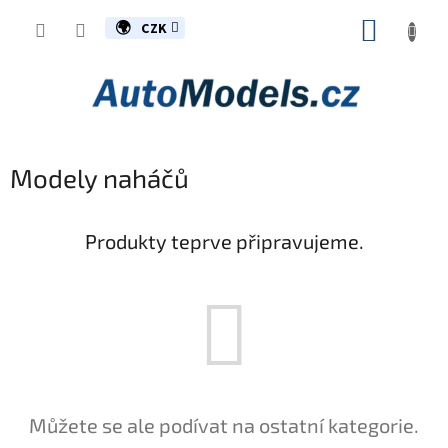
Přejít
NÁKUP
na
CZK
obsah
KOŠÍK
Modely naháčů
Produkty teprve připravujeme.
Můžete se ale podívat na ostatní kategorie.