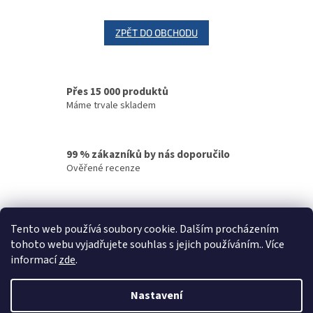
ZPĚT DO OBCHODU
Přes 15 000 produktů
Máme trvale skladem
99 % zákazníků by nás doporučilo
Ověřené recenze
Rychlé doručení
Tento web používá soubory cookie. Dalším procházením
Vaše objednávky odesíláme v den objednání
tohoto webu vyjadřujete souhlas s jejich používáním.. Více
informací
zde
.
Z
á
Nastavení
Vytvořil Shoptet
p